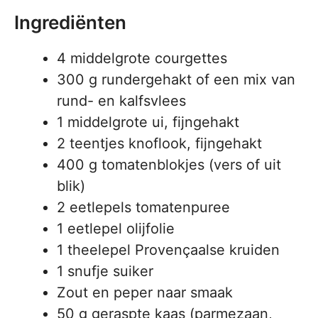
Ingrediënten
4 middelgrote courgettes
300 g rundergehakt of een mix van
rund- en kalfsvlees
1 middelgrote ui, fijngehakt
2 teentjes knoflook, fijngehakt
400 g tomatenblokjes (vers of uit
blik)
2 eetlepels tomatenpuree
1 eetlepel olijfolie
1 theelepel Provençaalse kruiden
1 snufje suiker
Zout en peper naar smaak
50 g geraspte kaas (parmezaan,