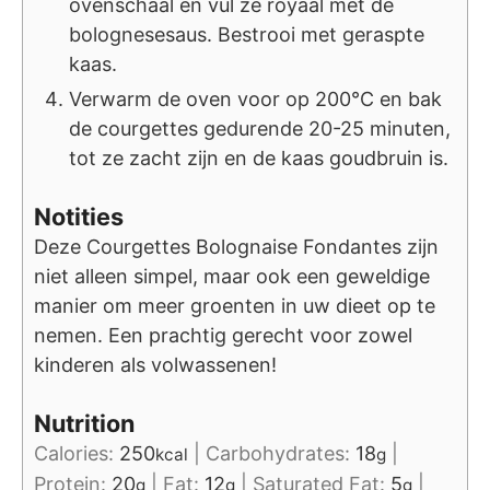
ovenschaal en vul ze royaal met de
bolognesesaus. Bestrooi met geraspte
kaas.
Verwarm de oven voor op 200°C en bak
de courgettes gedurende 20-25 minuten,
tot ze zacht zijn en de kaas goudbruin is.
Notities
Deze Courgettes Bolognaise Fondantes zijn
niet alleen simpel, maar ook een geweldige
manier om meer groenten in uw dieet op te
nemen. Een prachtig gerecht voor zowel
kinderen als volwassenen!
Nutrition
Calories:
250
|
Carbohydrates:
18
|
kcal
g
Protein:
20
|
Fat:
12
|
Saturated Fat:
5
|
g
g
g