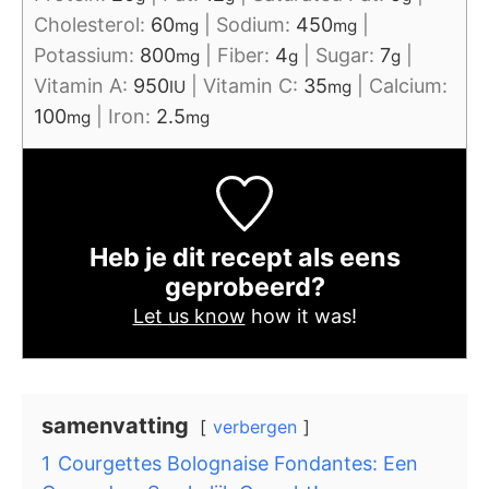
Cholesterol:
60
|
Sodium:
450
|
mg
mg
Potassium:
800
|
Fiber:
4
|
Sugar:
7
|
mg
g
g
Vitamin A:
950
|
Vitamin C:
35
|
Calcium:
IU
mg
100
|
Iron:
2.5
mg
mg
Heb je dit recept als eens
geprobeerd?
Let us know
how it was!
samenvatting
verbergen
1
Courgettes Bolognaise Fondantes: Een