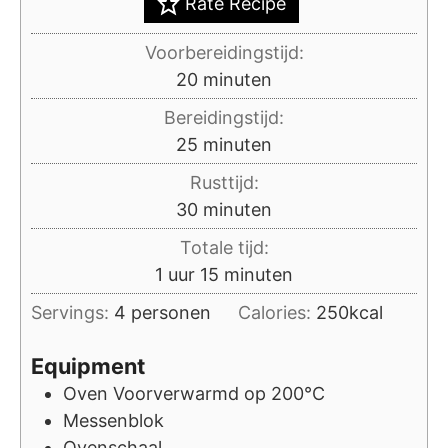
Rate Recipe
Voorbereidingstijd:
minuten
20
minuten
Bereidingstijd:
minuten
25
minuten
Rusttijd:
minuten
30
minuten
Totale tijd:
uur
minuten
1
uur
15
minuten
Servings:
4
personen
Calories:
250
kcal
Equipment
Oven
Voorverwarmd op 200°C
Messenblok
Ovenschaal