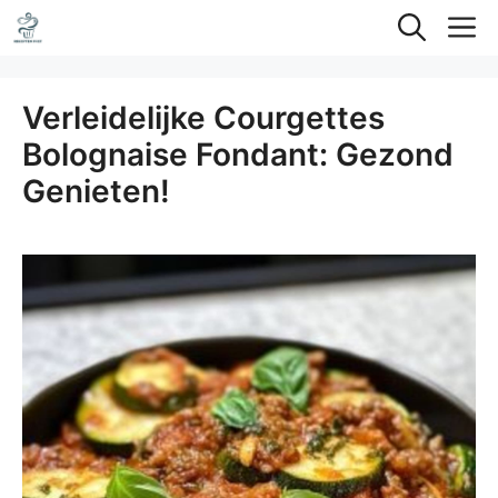
Ga
M
naar
de
Verleidelijke Courgettes
inhoud
Bolognaise Fondant: Gezond
Genieten!