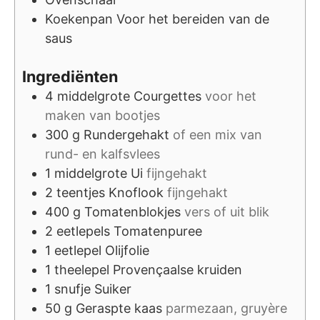
Koekenpan
Voor het bereiden van de
saus
Ingrediënten
4
middelgrote
Courgettes
voor het
maken van bootjes
300
g
Rundergehakt
of een mix van
rund- en kalfsvlees
1
middelgrote
Ui
fijngehakt
2
teentjes
Knoflook
fijngehakt
400
g
Tomatenblokjes
vers of uit blik
2
eetlepels
Tomatenpuree
1
eetlepel
Olijfolie
1
theelepel
Provençaalse kruiden
1
snufje
Suiker
50
g
Geraspte kaas
parmezaan, gruyère