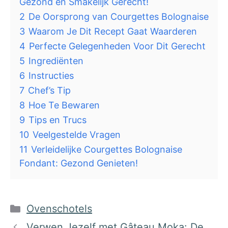
Gezond en Smakelijk Gerecht!
2
De Oorsprong van Courgettes Bolognaise
3
Waarom Je Dit Recept Gaat Waarderen
4
Perfecte Gelegenheden Voor Dit Gerecht
5
Ingrediënten
6
Instructies
7
Chef’s Tip
8
Hoe Te Bewaren
9
Tips en Trucs
10
Veelgestelde Vragen
11
Verleidelijke Courgettes Bolognaise
Fondant: Gezond Genieten!
Categorieën
Ovenschotels
Verwen Jezelf met Gâteau Moka: De