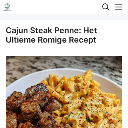
Ga
M
naar
de
Cajun Steak Penne: Het
inhoud
Ultieme Romige Recept