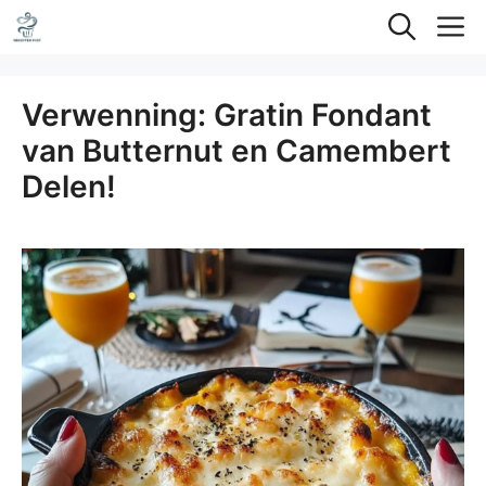
Ga
M
naar
de
Verwenning: Gratin Fondant
inhoud
van Butternut en Camembert
Delen!