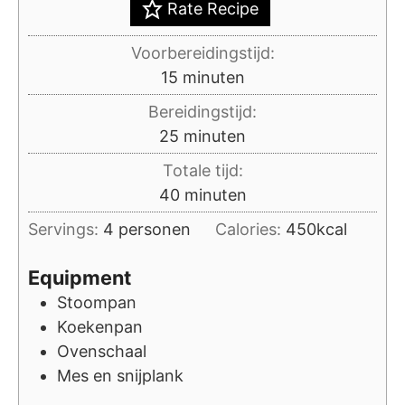
Rate Recipe
Voorbereidingstijd:
minuten
15
minuten
Bereidingstijd:
minuten
25
minuten
Totale tijd:
minuten
40
minuten
Servings:
4
personen
Calories:
450
kcal
Equipment
Stoompan
Koekenpan
Ovenschaal
Mes en snijplank