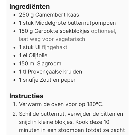
Ingrediënten
250
g
Camembert kaas
1
stuk
Middelgrote butternutpompoen
150
g
Gerookte spekblokjes
optioneel,
laat weg voor vegetarisch
1
stuk
Ui
fijngehakt
1
el
Olijfolie
150
ml
Slagroom
1
tl
Provençaalse kruiden
1
snufje
Zout en peper
Instructies
Verwarm de oven voor op 180°C.
Schil de butternut, verwijder de pitten en
snijd in kleine blokjes. Kook deze 10
minuten in een stoompan totdat ze zacht