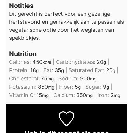
Notities
Dit gerecht is perfect voor een gezellige
herfstavond en gemakkelijk aan te passen als
vegetarische optie door het weglaten van
spekblokjes.
Nutrition
Calories:
450
|
Carbohydrates:
20
|
kcal
g
Protein:
18
|
Fat:
35
|
Saturated Fat:
20
|
g
g
g
Cholesterol:
75
|
Sodium:
900
|
mg
mg
Potassium:
850
|
Fiber:
5
|
Sugar:
9
|
mg
g
g
Vitamin C:
15
|
Calcium:
350
|
Iron:
2
mg
mg
mg