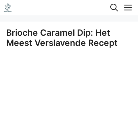
Ga
M
naar
de
Brioche Caramel Dip: Het
inhoud
Meest Verslavende Recept