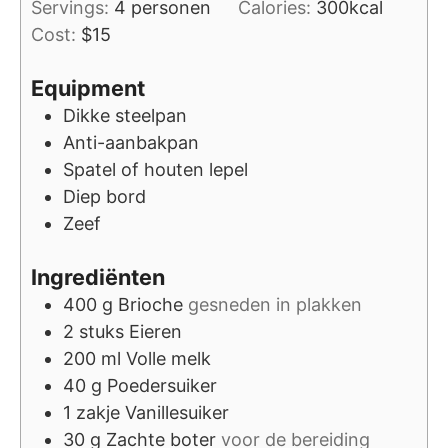
Servings:
4
personen
Calories:
300
kcal
Cost:
$15
Equipment
Dikke steelpan
Anti-aanbakpan
Spatel of houten lepel
Diep bord
Zeef
Ingrediënten
400
g
Brioche
gesneden in plakken
2
stuks
Eieren
200
ml
Volle melk
40
g
Poedersuiker
1
zakje
Vanillesuiker
30
g
Zachte boter
voor de bereiding