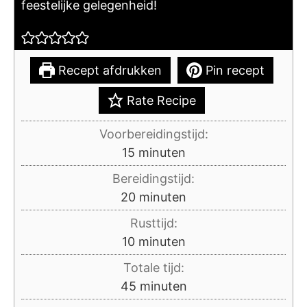
feestelijke gelegenheid!
Recept afdrukken
Pin recept
Rate Recipe
Voorbereidingstijd:
minuten
15
minuten
Bereidingstijd:
minuten
20
minuten
Rusttijd:
minuten
10
minuten
Totale tijd:
minuten
45
minuten