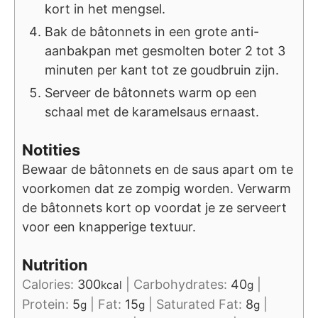
kort in het mengsel.
Bak de bâtonnets in een grote anti-
aanbakpan met gesmolten boter 2 tot 3
minuten per kant tot ze goudbruin zijn.
Serveer de bâtonnets warm op een
schaal met de karamelsaus ernaast.
Notities
Bewaar de bâtonnets en de saus apart om te
voorkomen dat ze zompig worden. Verwarm
de bâtonnets kort op voordat je ze serveert
voor een knapperige textuur.
Nutrition
Calories:
300
|
Carbohydrates:
40
|
kcal
g
Protein:
5
|
Fat:
15
|
Saturated Fat:
8
|
g
g
g