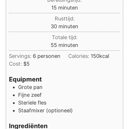
minuten
15
minuten
Rusttijd:
minuten
30
minuten
Totale tijd:
minuten
55
minuten
Servings:
6
personen
Calories:
150
kcal
Cost:
$5
Equipment
Grote pan
Fijne zeef
Steriele fles
Staafmixer (optioneel)
Ingrediënten