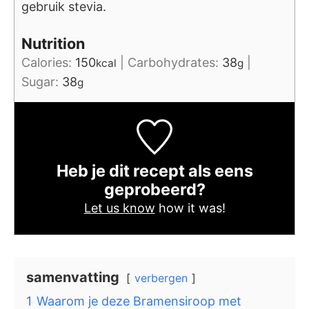
gebruik stevia.
Nutrition
Calories:
150
|
Carbohydrates:
38
|
kcal
g
Sugar:
38
g
Heb je dit recept als eens
geprobeerd?
Let us know
how it was!
samenvatting
verbergen
1
Waarom je deze Bramensiroop met