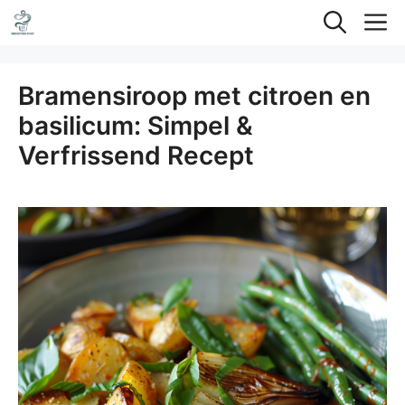
Ga
M
naar
de
Bramensiroop met citroen en
inhoud
basilicum: Simpel &
Verfrissend Recept