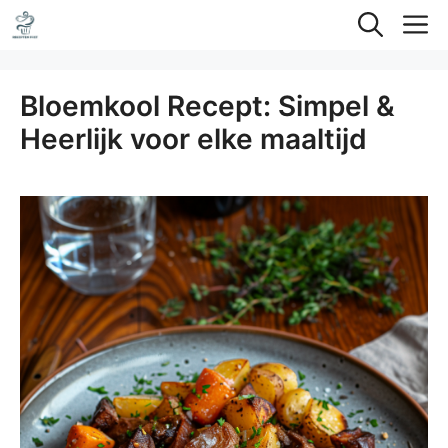
Ga
M
naar
de
Bloemkool Recept: Simpel &
inhoud
Heerlijk voor elke maaltijd