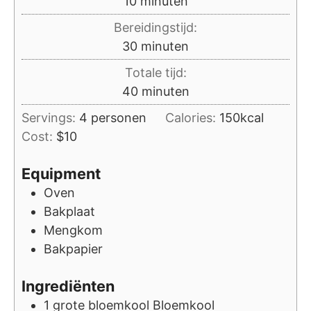
minuten
10
minuten
Bereidingstijd:
minuten
30
minuten
Totale tijd:
minuten
40
minuten
Servings:
4
personen
Calories:
150
kcal
Cost:
$10
Equipment
Oven
Bakplaat
Mengkom
Bakpapier
Ingrediënten
1
grote bloemkool
Bloemkool