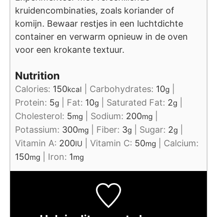
kruidencombinaties, zoals koriander of
komijn. Bewaar restjes in een luchtdichte
container en verwarm opnieuw in de oven
voor een krokante textuur.
Nutrition
Calories:
150
|
Carbohydrates:
10
|
kcal
g
Protein:
5
|
Fat:
10
|
Saturated Fat:
2
|
g
g
g
Cholesterol:
5
|
Sodium:
200
|
mg
mg
Potassium:
300
|
Fiber:
3
|
Sugar:
2
|
mg
g
g
Vitamin A:
200
|
Vitamin C:
50
|
Calcium:
IU
mg
150
|
Iron:
1
mg
mg