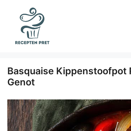
Ga
naar
de
inhoud
Basquaise Kippenstoofpot 
Genot