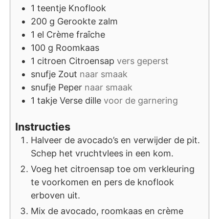
1
teentje
Knoflook
200
g
Gerookte zalm
1
el
Crème fraîche
100
g
Roomkaas
1
citroen
Citroensap
vers geperst
snufje
Zout
naar smaak
snufje
Peper
naar smaak
1
takje
Verse dille
voor de garnering
Instructies
Halveer de avocado’s en verwijder de pit.
Schep het vruchtvlees in een kom.
Voeg het citroensap toe om verkleuring
te voorkomen en pers de knoflook
erboven uit.
Mix de avocado, roomkaas en crème