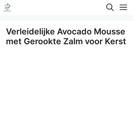
Ga
M
naar
de
Verleidelijke Avocado Mousse
inhoud
met Gerookte Zalm voor Kerst