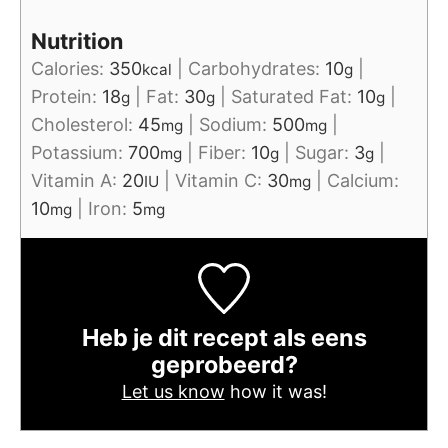
Nutrition
Calories:
350
|
Carbohydrates:
10
|
kcal
g
Protein:
18
|
Fat:
30
|
Saturated Fat:
10
|
g
g
g
Cholesterol:
45
|
Sodium:
500
|
mg
mg
Potassium:
700
|
Fiber:
10
|
Sugar:
3
|
mg
g
g
Vitamin A:
20
|
Vitamin C:
30
|
Calcium:
IU
mg
10
|
Iron:
5
mg
mg
Heb je dit recept als eens
geprobeerd?
Let us know
how it was!