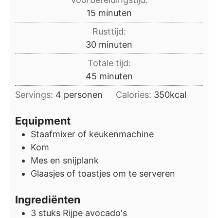
minuten
15
minuten
Rusttijd:
minuten
30
minuten
Totale tijd:
minuten
45
minuten
Servings:
4
personen
Calories:
350
kcal
Equipment
Staafmixer of keukenmachine
Kom
Mes en snijplank
Glaasjes of toastjes om te serveren
Ingrediënten
3
stuks
Rijpe avocado's