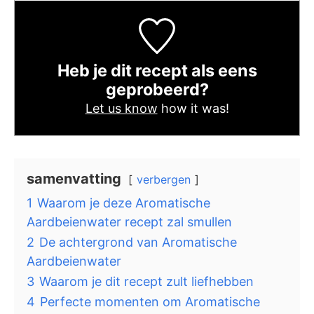
Heb je dit recept als eens
geprobeerd?
Let us know
how it was!
samenvatting
verbergen
1
Waarom je deze Aromatische
Aardbeienwater recept zal smullen
2
De achtergrond van Aromatische
Aardbeienwater
3
Waarom je dit recept zult liefhebben
4
Perfecte momenten om Aromatische