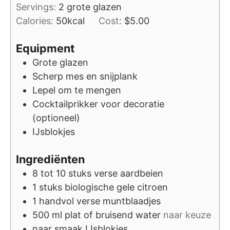
Servings:
2
grote glazen
Calories:
50
kcal
Cost:
$5.00
Equipment
Grote glazen
Scherp mes en snijplank
Lepel om te mengen
Cocktailprikker voor decoratie
(optioneel)
IJsblokjes
Ingrediënten
8 tot 10
stuks
verse aardbeien
1
stuks
biologische gele citroen
1
handvol
verse muntblaadjes
500
ml
plat of bruisend water
naar keuze
naar smaak
IJsblokjes