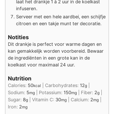
laat het drankje 1 à 2 uur in de koelkast
infuseren.
Serveer met een hele aardbei, een schijfje
citroen en een takje munt ter decoratie.
Notities
Dit drankje is perfect voor warme dagen en
kan gemakkelijk worden voorbereid. Bewaar
de ingrediënten in een grote kan in de
koelkast voor maximaal 24 uur.
Nutrition
Calories:
50
|
Carbohydrates:
12
|
kcal
g
Sodium:
5
|
Potassium:
150
|
Fiber:
2
|
mg
mg
g
Sugar:
8
|
Vitamin C:
30
|
Calcium:
2
|
g
mg
mg
Iron:
2
mg