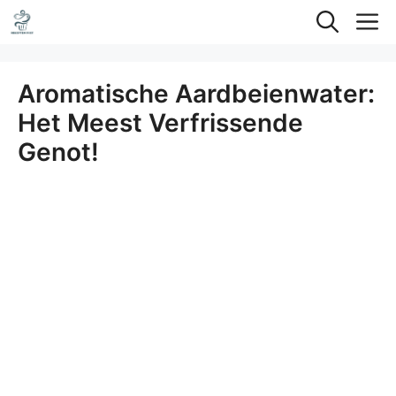
Ga
M
naar
de
Aromatische Aardbeienwater:
inhoud
Het Meest Verfrissende
Genot!