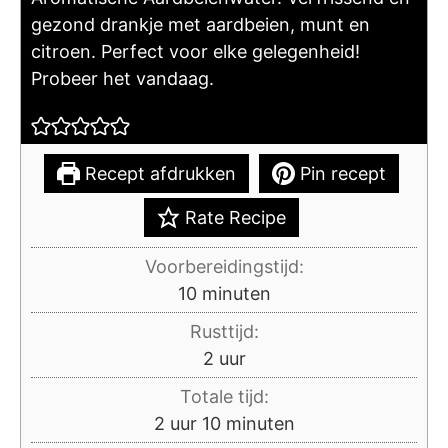
gezond drankje met aardbeien, munt en
citroen. Perfect voor elke gelegenheid!
Probeer het vandaag.
Recept afdrukken
Pin recept
Rate Recipe
Voorbereidingstijd:
minuten
10
minuten
Rusttijd:
uur
2
uur
Totale tijd:
uur
minuten
2
uur
10
minuten