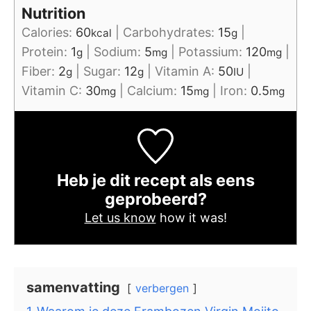
Nutrition
Calories:
60
|
Carbohydrates:
15
|
kcal
g
Protein:
1
|
Sodium:
5
|
Potassium:
120
|
g
mg
mg
Fiber:
2
|
Sugar:
12
|
Vitamin A:
50
|
g
g
IU
Vitamin C:
30
|
Calcium:
15
|
Iron:
0.5
mg
mg
mg
Heb je dit recept als eens
geprobeerd?
Let us know
how it was!
samenvatting
verbergen