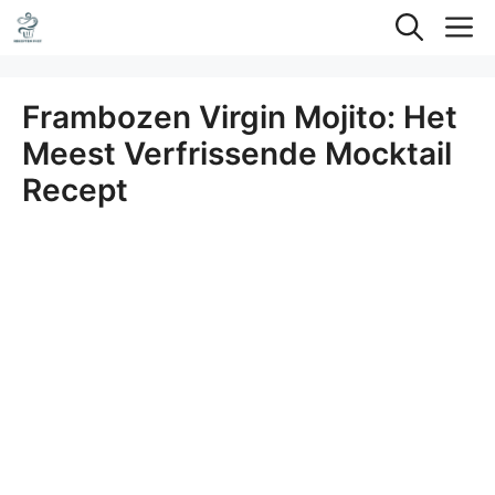
Ga
M
naar
de
Frambozen Virgin Mojito: Het
inhoud
Meest Verfrissende Mocktail
Recept