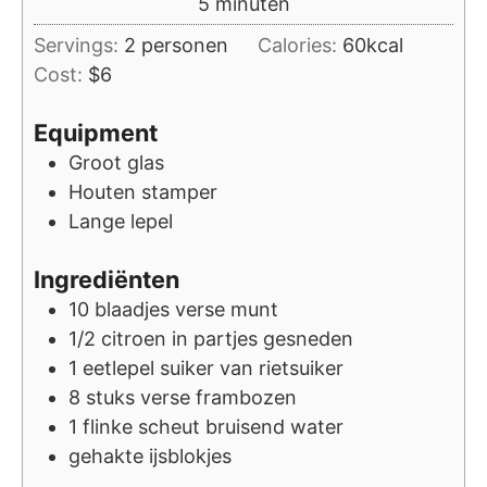
minuten
5
minuten
Servings:
2
personen
Calories:
60
kcal
Cost:
$6
Equipment
Groot glas
Houten stamper
Lange lepel
Ingrediënten
10
blaadjes
verse munt
1/2
citroen
in partjes gesneden
1
eetlepel
suiker van rietsuiker
8
stuks
verse frambozen
1
flinke scheut
bruisend water
gehakte ijsblokjes