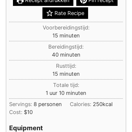
Recept afdrukken
Pin recept
Rate Recipe
Voorbereidingstijd:
minuten
15
minuten
Bereidingstijd:
minuten
40
minuten
Rusttijd:
minuten
15
minuten
Totale tijd:
uur
minuten
1
uur
10
minuten
Servings:
8
personen
Calories:
250
kcal
Cost:
$10
Equipment