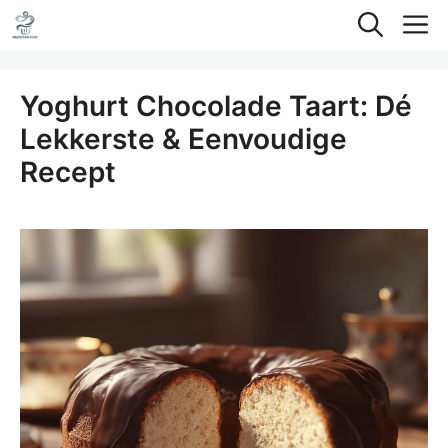
Ga
M
naar
de
Yoghurt Chocolade Taart: Dé
inhoud
Lekkerste & Eenvoudige
Recept