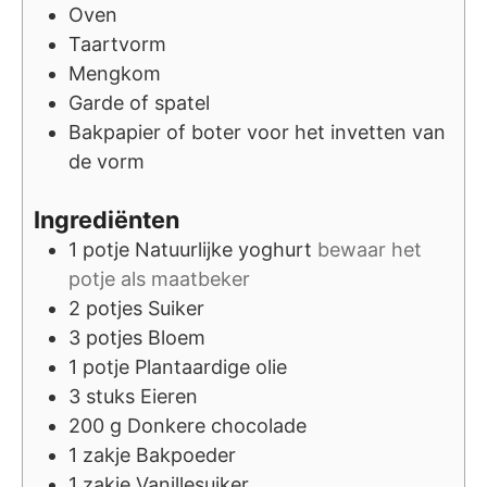
Oven
Taartvorm
Mengkom
Garde of spatel
Bakpapier of boter
voor het invetten van
de vorm
Ingrediënten
1
potje
Natuurlijke yoghurt
bewaar het
potje als maatbeker
2
potjes
Suiker
3
potjes
Bloem
1
potje
Plantaardige olie
3
stuks
Eieren
200
g
Donkere chocolade
1
zakje
Bakpoeder
1
zakje
Vanillesuiker