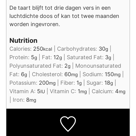
De taart blijft tot drie dagen vers in een
luchtdichte doos of kan tot twee maanden
worden ingevroren.
Nutrition
Calories:
250
|
Carbohydrates:
30
|
kcal
g
Protein:
5
|
Fat:
12
|
Saturated Fat:
3
|
g
g
g
Polyunsaturated Fat:
2
|
Monounsaturated
g
Fat:
6
|
Cholesterol:
60
|
Sodium:
150
|
g
mg
mg
Potassium:
200
|
Fiber:
1
|
Sugar:
18
|
mg
g
g
Vitamin A:
5
|
Vitamin C:
1
|
Calcium:
4
IU
mg
mg
|
Iron:
8
mg