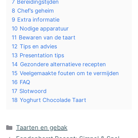
7
Bereidingstijden
8
Chef’s geheim
9
Extra informatie
10
Nodige apparatuur
11
Bewaren van de taart
12
Tips en advies
13
Presentation tips
14
Gezondere alternatieve recepten
15
Veelgemaakte fouten om te vermijden
16
FAQ
17
Slotwoord
18
Yoghurt Chocolade Taart
Categorieën
Taarten en gebak