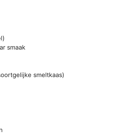
l)
aar smaak
soortgelijke smeltkaas)
n