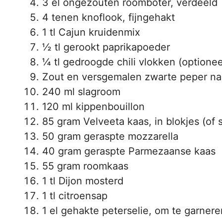
3 el ongezouten roomboter, verdeeld
4 tenen knoflook, fijngehakt
1 tl Cajun kruidenmix
½ tl gerookt paprikapoeder
¼ tl gedroogde chili vlokken (optionee
Zout en versgemalen zwarte peper n
240 ml slagroom
120 ml kippenbouillon
85 gram Velveeta kaas, in blokjes (of 
50 gram geraspte mozzarella
40 gram geraspte Parmezaanse kaas
55 gram roomkaas
1 tl Dijon mosterd
1 tl citroensap
1 el gehakte peterselie, om te garnere