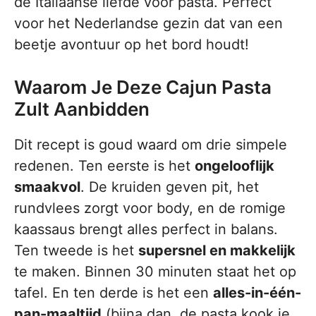
de Italiaanse liefde voor pasta. Perfect
voor het Nederlandse gezin dat van een
beetje avontuur op het bord houdt!
Waarom Je Deze Cajun Pasta
Zult Aanbidden
Dit recept is goud waard om drie simpele
redenen. Ten eerste is het
ongelooflijk
smaakvol
. De kruiden geven pit, het
rundvlees zorgt voor body, en de romige
kaassaus brengt alles perfect in balans.
Ten tweede is het
supersnel en makkelijk
te maken. Binnen 30 minuten staat het op
tafel. En ten derde is het een
alles-in-één-
pan-maaltijd
(bijna dan, de pasta kook je