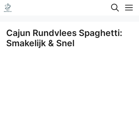
Ga
M
naar
de
Cajun Rundvlees Spaghetti:
inhoud
Smakelijk & Snel