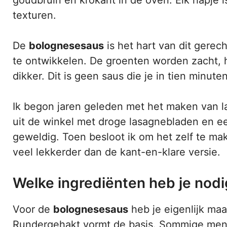
goudbruin en krokant in de oven. Elk hapje 
texturen.
De
bolognesesaus
is het hart van dit gerech
te ontwikkelen. De groenten worden zacht, 
dikker. Dit is geen saus die je in tien minute
Ik begon jaren geleden met het maken van la
uit de winkel met droge lasagnebladen en e
geweldig. Toen besloot ik om het zelf te ma
veel lekkerder dan de kant-en-klare versie.
Welke ingrediënten heb je nod
Voor de
bolognesesaus
heb je eigenlijk maa
Rundergehakt vormt de basis. Sommige mens