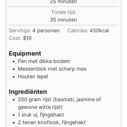
minuten
25
minuten
Totale tijd:
minuten
35
minuten
Servings:
4
personen
Calories:
450
kcal
Cost:
$10
Equipment
Pan met dikke bodem
Messenblok met scherp mes
Houten lepel
Ingrediënten
200
gram
rijst (basmati, jasmine of
gewone witte rijst)
1
stuk
ui, fijngehakt
2
tenen
knoflook, fijngehakt