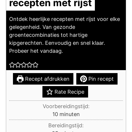
recepten met rijst
Ontdek heerlijke recepten met rijst voor elke
gelegenheid. Van gezonde
groentecombinaties tot hartige
kipgerechten. Eenvoudig en snel klaar.
Probeer het vandaag.
Recept afdrukken
Pin recept
Rate Recipe
Voorbereidingstijd:
minuten
10
minuten
Bereidingstijd: