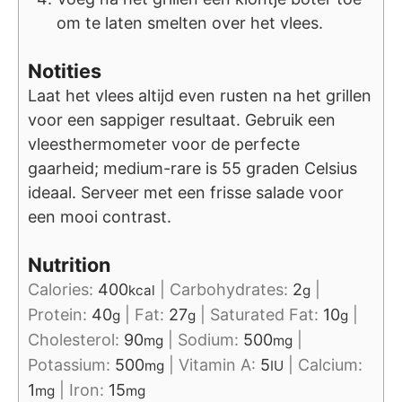
om te laten smelten over het vlees.
Notities
Laat het vlees altijd even rusten na het grillen
voor een sappiger resultaat. Gebruik een
vleesthermometer voor de perfecte
gaarheid; medium-rare is 55 graden Celsius
ideaal. Serveer met een frisse salade voor
een mooi contrast.
Nutrition
Calories:
400
|
Carbohydrates:
2
|
kcal
g
Protein:
40
|
Fat:
27
|
Saturated Fat:
10
|
g
g
g
Cholesterol:
90
|
Sodium:
500
|
mg
mg
Potassium:
500
|
Vitamin A:
5
|
Calcium:
mg
IU
1
|
Iron:
15
mg
mg