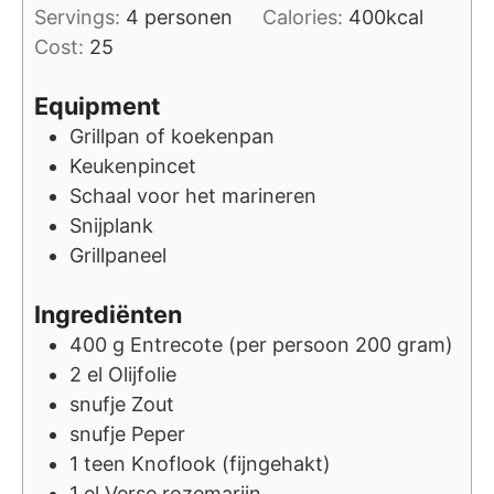
Servings:
4
personen
Calories:
400
kcal
Cost:
25
Equipment
Grillpan of koekenpan
Keukenpincet
Schaal voor het marineren
Snijplank
Grillpaneel
Ingrediënten
400
g
Entrecote (per persoon 200 gram)
2
el
Olijfolie
snufje
Zout
snufje
Peper
1
teen
Knoflook (fijngehakt)
1
el
Verse rozemarijn