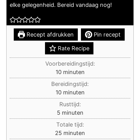
elke gelegenheid. Bereid vandaag nog!
Recept afdrukken
Pin recept
Rate Recipe
Voorbereidingstijd:
minuten
10
minuten
Bereidingstijd:
minuten
10
minuten
Rusttijd:
minuten
5
minuten
Totale tijd:
minuten
25
minuten