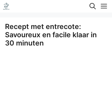
Ga
M
naar
de
Recept met entrecote:
inhoud
Savoureux en facile klaar in
30 minuten