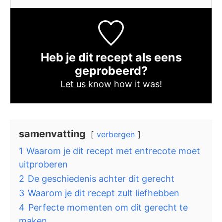
Heb je dit recept als eens
geprobeerd?
Let us know
how it was!
samenvatting
verbergen
1
Waarom je dit recept met entrecote moet
uitproberen
2
De geschiedenis achter dit gerecht
3
Waarom je dit recept zult liefhebben
4
Perfecte momenten om dit gerecht te
maken