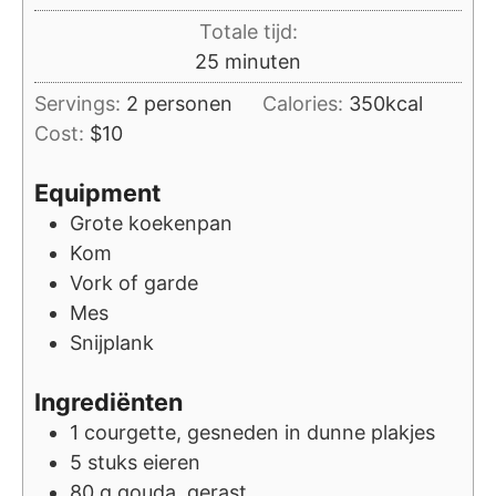
Totale tijd:
minuten
25
minuten
Servings:
2
personen
Calories:
350
kcal
Cost:
$10
Equipment
Grote koekenpan
Kom
Vork of garde
Mes
Snijplank
Ingrediënten
1
courgette, gesneden in dunne plakjes
5
stuks
eieren
80
g
gouda, gerast