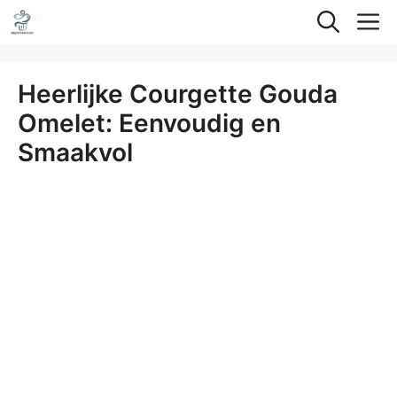
Ga
M
naar
de
Heerlijke Courgette Gouda
inhoud
Omelet: Eenvoudig en
Smaakvol