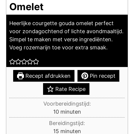
Omelet
Heerlijke courgette gouda omelet perfect
voor zondagochtend of lichte avondmaaltijd.
Simpel te maken met verse ingrediënten.
Voeg rozemarijn toe voor extra smaak.
Recept afdrukken
Pin recept
Rate Recipe
Voorbereidingstijd:
minuten
10
minuten
Bereidingstijd:
minuten
15
minuten