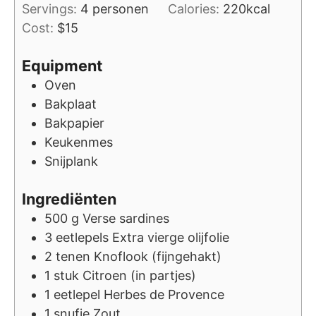
Servings:
4
personen
Calories:
220
kcal
Cost:
$15
Equipment
Oven
Bakplaat
Bakpapier
Keukenmes
Snijplank
Ingrediënten
500
g
Verse sardines
3
eetlepels
Extra vierge olijfolie
2
tenen
Knoflook (fijngehakt)
1
stuk
Citroen (in partjes)
1
eetlepel
Herbes de Provence
1
snufje
Zout