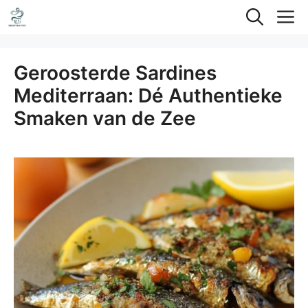
Ga
M
naar
de
Geroosterde Sardines
inhoud
Mediterraan: Dé Authentieke
Smaken van de Zee