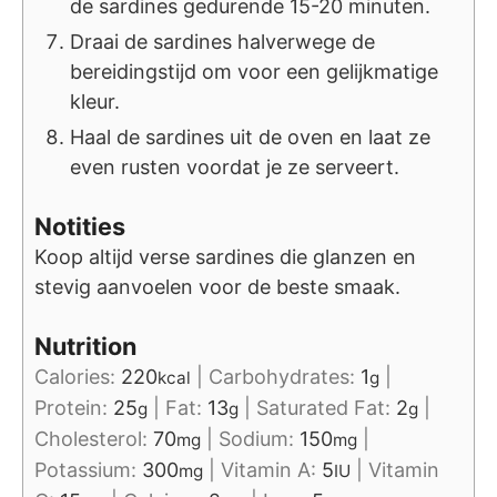
de sardines gedurende 15-20 minuten.
Draai de sardines halverwege de
bereidingstijd om voor een gelijkmatige
kleur.
Haal de sardines uit de oven en laat ze
even rusten voordat je ze serveert.
Notities
Koop altijd verse sardines die glanzen en
stevig aanvoelen voor de beste smaak.
Nutrition
Calories:
220
|
Carbohydrates:
1
|
kcal
g
Protein:
25
|
Fat:
13
|
Saturated Fat:
2
|
g
g
g
Cholesterol:
70
|
Sodium:
150
|
mg
mg
Potassium:
300
|
Vitamin A:
5
|
Vitamin
mg
IU