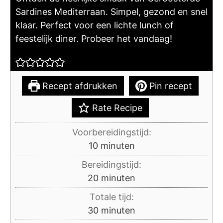
Sardines Mediterraan. Simpel, gezond en snel
klaar. Perfect voor een lichte lunch of
feestelijk diner. Probeer het vandaag!
Recept afdrukken
Pin recept
Rate Recipe
Voorbereidingstijd:
minuten
10
minuten
Bereidingstijd:
minuten
20
minuten
Totale tijd:
minuten
30
minuten