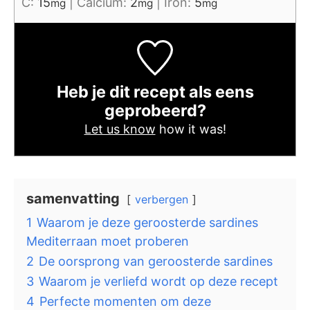
C:
15
|
Calcium:
2
|
Iron:
5
mg
mg
mg
Heb je dit recept als eens
geprobeerd?
Let us know
how it was!
samenvatting
verbergen
1
Waarom je deze geroosterde sardines
Mediterraan moet proberen
2
De oorsprong van geroosterde sardines
3
Waarom je verliefd wordt op deze recept
4
Perfecte momenten om deze