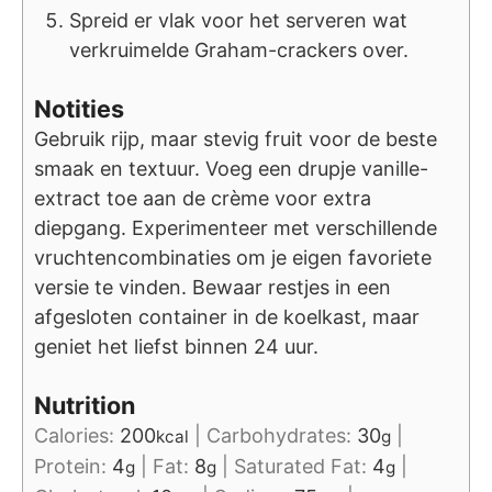
Spreid er vlak voor het serveren wat
verkruimelde Graham-crackers over.
Notities
Gebruik rijp, maar stevig fruit voor de beste
smaak en textuur. Voeg een drupje vanille-
extract toe aan de crème voor extra
diepgang. Experimenteer met verschillende
vruchtencombinaties om je eigen favoriete
versie te vinden. Bewaar restjes in een
afgesloten container in de koelkast, maar
geniet het liefst binnen 24 uur.
Nutrition
Calories:
200
|
Carbohydrates:
30
|
kcal
g
Protein:
4
|
Fat:
8
|
Saturated Fat:
4
|
g
g
g