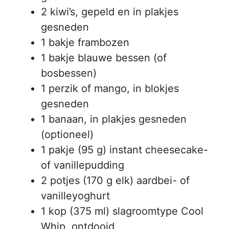
2 kiwi’s, gepeld en in plakjes
gesneden
1 bakje frambozen
1 bakje blauwe bessen (of
bosbessen)
1 perzik of mango, in blokjes
gesneden
1 banaan, in plakjes gesneden
(optioneel)
1 pakje (95 g) instant cheesecake-
of vanillepudding
2 potjes (170 g elk) aardbei- of
vanilleyoghurt
1 kop (375 ml) slagroomtype Cool
Whip, ontdooid