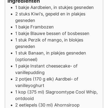
Ingrediënten
1
bakje
Aardbeien, in stukjes gesneden
2
stuks
Kiwi's, gepeld en in plakjes
gesneden
1
bakje
Frambozen
1
bakje
Blauwe bessen of bosbessen
1
stuk
Perzik of mango, in blokjes
gesneden
1
stuk
Banaan, in plakjes gesneden
(optioneel)
1
pakje
Instant cheesecake- of
vanillepudding
2
potjes (170 g elk)
Aardbei- of
vanilleyoghurt
1
kop (375 ml)
Slagroomtype Cool Whip,
ontdooid
2
eetlepels (30 ml)
Ahornsiroop