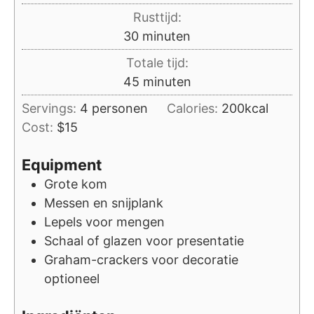
Rusttijd:
minuten
30
minuten
Totale tijd:
minuten
45
minuten
Servings:
4
personen
Calories:
200
kcal
Cost:
$15
Equipment
Grote kom
Messen en snijplank
Lepels voor mengen
Schaal of glazen voor presentatie
Graham-crackers voor decoratie
optioneel