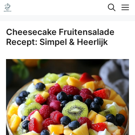
Ga
M
naar
de
Cheesecake Fruitensalade
inhoud
Recept: Simpel & Heerlijk