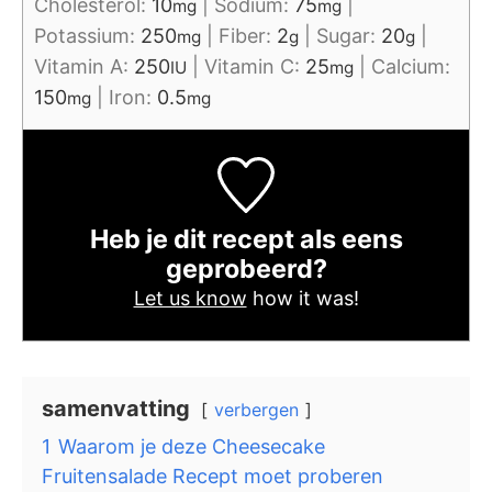
Cholesterol:
10
|
Sodium:
75
|
mg
mg
Potassium:
250
|
Fiber:
2
|
Sugar:
20
|
mg
g
g
Vitamin A:
250
|
Vitamin C:
25
|
Calcium:
IU
mg
150
|
Iron:
0.5
mg
mg
Heb je dit recept als eens
geprobeerd?
Let us know
how it was!
samenvatting
verbergen
1
Waarom je deze Cheesecake
Fruitensalade Recept moet proberen