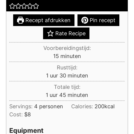
Recept afdrukken
Pin recept
Rate Recipe
Voorbereidingstijd:
minuten
15
minuten
Rusttijd:
uur
minuten
1
uur
30
minuten
Totale tijd:
uur
minuten
1
uur
45
minuten
Servings:
4
personen
Calories:
200
kcal
Cost:
$8
Equipment