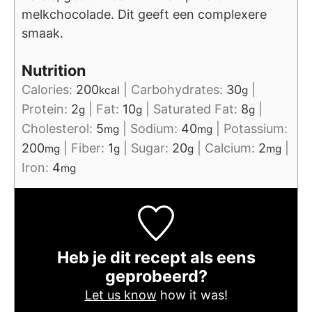
melkchocolade. Dit geeft een complexere
smaak.
Nutrition
Calories:
200
|
Carbohydrates:
30
|
kcal
g
Protein:
2
|
Fat:
10
|
Saturated Fat:
8
|
g
g
g
Cholesterol:
5
|
Sodium:
40
|
Potassium:
mg
mg
200
|
Fiber:
1
|
Sugar:
20
|
Calcium:
2
|
mg
g
g
mg
Iron:
4
mg
Heb je dit recept als eens
geprobeerd?
Let us know
how it was!