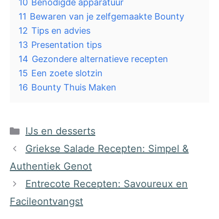
10
Benodigde apparatuur
11
Bewaren van je zelfgemaakte Bounty
12
Tips en advies
13
Presentation tips
14
Gezondere alternatieve recepten
15
Een zoete slotzin
16
Bounty Thuis Maken
Categorieën
IJs en desserts
Griekse Salade Recepten: Simpel &
Authentiek Genot
Entrecote Recepten: Savoureux en
Facileontvangst