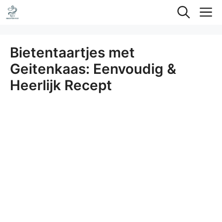
Ga
M
naar
de
Bietentaartjes met
inhoud
Geitenkaas: Eenvoudig &
Heerlijk Recept