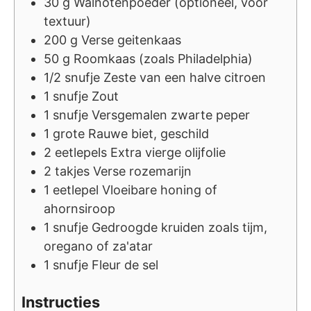
30
g
Walnotenpoeder (optioneel, voor
textuur)
200
g
Verse geitenkaas
50
g
Roomkaas (zoals Philadelphia)
1/2
snufje
Zeste van een halve citroen
1
snufje
Zout
1
snufje
Versgemalen zwarte peper
1
grote
Rauwe biet, geschild
2
eetlepels
Extra vierge olijfolie
2
takjes
Verse rozemarijn
1
eetlepel
Vloeibare honing of
ahornsiroop
1
snufje
Gedroogde kruiden zoals tijm,
oregano of za'atar
1
snufje
Fleur de sel
Instructies