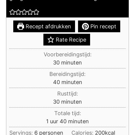
Recept afdrukken
Pin recept
Rate Recipe
Voorbereidingstijd:
minuten
30
minuten
Bereidingstijd:
minuten
40
minuten
Rusttijd:
minuten
30
minuten
Totale tijd:
uur
minuten
1
uur
40
minuten
Servings:
6
personen
Calories:
200
kcal