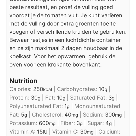
beste resultaat, en proef de vulling goed
voordat je de tomaten vult. Je kunt variëren
met de vulling door extra groenten toe te
voegen of verschillende kruiden te gebruiken.
Bewaar restjes in een luchtdichte container
en ze zijn maximaal 2 dagen houdbaar in de
koelkast. Voor het opwarmen, gebruik de
oven voor een krokante bovenkant.
Nutrition
Calories:
250
|
Carbohydrates:
10
|
kcal
g
Protein:
30
|
Fat:
10
|
Saturated Fat:
3
|
g
g
g
Polyunsaturated Fat:
1
|
Monounsaturated
g
Fat:
5
|
Cholesterol:
40
|
Sodium:
300
|
g
mg
mg
Potassium:
600
|
Fiber:
3
|
Sugar:
4
|
mg
g
g
Vitamin A:
15
|
Vitamin C:
30
|
Calcium:
IU
mg