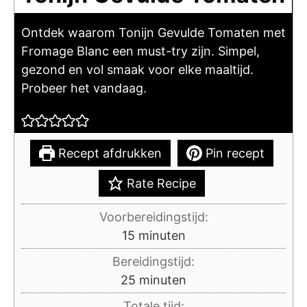
Ontdek waarom Tonijn Gevulde Tomaten met
Fromage Blanc een must-try zijn. Simpel,
gezond en vol smaak voor elke maaltijd.
Probeer het vandaag.
Recept afdrukken
Pin recept
Rate Recipe
Voorbereidingstijd:
minuten
15
minuten
Bereidingstijd:
minuten
25
minuten
Totale tijd: