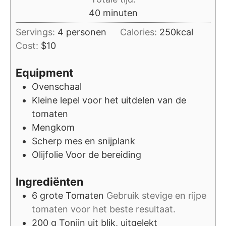
minuten
40
minuten
Servings:
4
personen
Calories:
250
kcal
Cost:
$10
Equipment
Ovenschaal
Kleine lepel voor het uitdelen van de
tomaten
Mengkom
Scherp mes en snijplank
Olijfolie
Voor de bereiding
Ingrediënten
6
grote
Tomaten
Gebruik stevige en rijpe
tomaten voor het beste resultaat.
200
g
Tonijn uit blik, uitgelekt