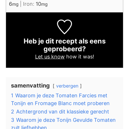
6
|
Iron:
10
mg
mg
Heb je dit recept als eens
geprobeerd?
Let us know
how it was!
samenvatting
verbergen
1
Waarom je deze Tomaten Farcies met
Tonijn en Fromage Blanc moet proberen
2
Achtergrond van dit klassieke gerecht
3
Waarom je deze Tonijn Gevulde Tomaten
zult liefhebben