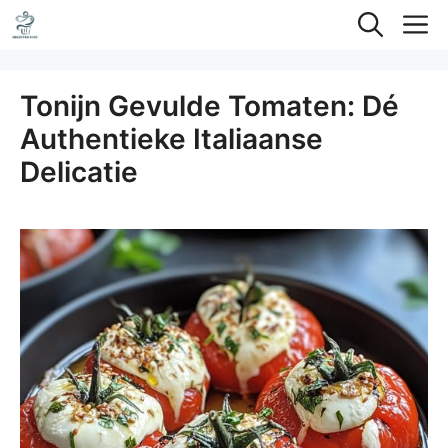
Ga
M
naar
de
Tonijn Gevulde Tomaten: Dé
inhoud
Authentieke Italiaanse
Delicatie