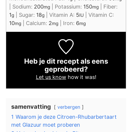
|
Sodium:
200
|
Potassium:
150
|
Fiber:
mg
mg
1
|
Sugar:
18
|
Vitamin A:
5
|
Vitamin C:
g
g
IU
10
|
Calcium:
2
|
Iron:
6
mg
mg
mg
Heb je dit recept als eens
geprobeerd?
Let us know
how it was!
samenvatting
verbergen
1
Waarom je deze Citroen-Rhubarbertaart
met Glazuur moet proberen