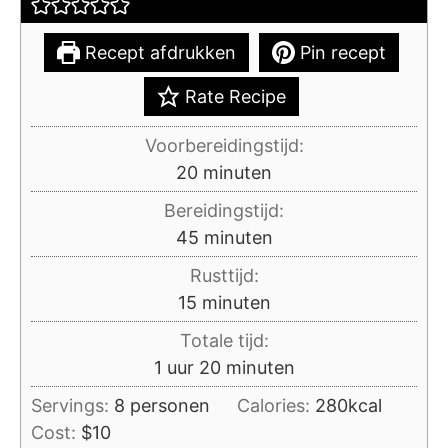
Recept afdrukken
Pin recept
Rate Recipe
Voorbereidingstijd:
minuten
20
minuten
Bereidingstijd:
minuten
45
minuten
Rusttijd:
minuten
15
minuten
Totale tijd:
uur
minuten
1
uur
20
minuten
Servings:
8
personen
Calories:
280
kcal
Cost:
$10