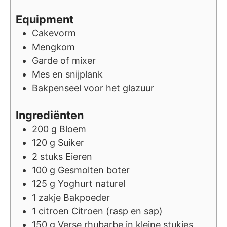
Equipment
Cakevorm
Mengkom
Garde of mixer
Mes en snijplank
Bakpenseel voor het glazuur
Ingrediënten
200
g
Bloem
120
g
Suiker
2
stuks
Eieren
100
g
Gesmolten boter
125
g
Yoghurt naturel
1
zakje
Bakpoeder
1
citroen
Citroen (rasp en sap)
150
g
Verse rhubarbe in kleine stukjes