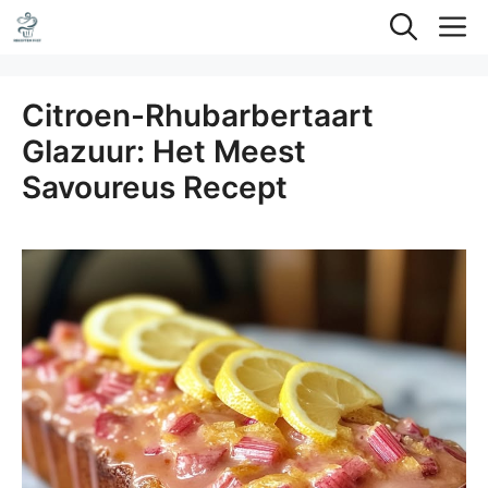
Ga
M
naar
de
Citroen-Rhubarbertaart
inhoud
Glazuur: Het Meest
Savoureus Recept