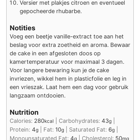
Versier met plakjes citroen en eventueel
gepocheerde rhubarbe.
Notities
Voeg een beetje vanille-extract toe aan het
beslag voor extra zoetheid en aroma. Bewaar
de cake in een afgesloten doos op
kamertemperatuur voor maximaal 3 dagen.
Voor langere bewaring kun je de cake
invriezen, wikkel hem in plasticfolie en leg in
een vrieszak. Laat hem een dag voor gebruik
langzaam ontdooien.
Nutrition
Calories:
280
|
Carbohydrates:
43
|
kcal
g
Protein:
4
|
Fat:
10
|
Saturated Fat:
6
|
g
g
g
Monounsaturated Fat:
4
|
Cholesterol:
50
g
mg