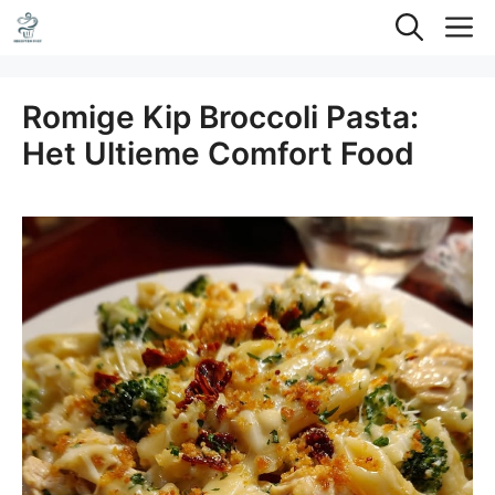
Ga
M
naar
de
Romige Kip Broccoli Pasta:
inhoud
Het Ultieme Comfort Food