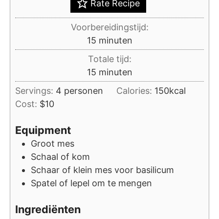
Rate Recipe
Voorbereidingstijd:
minuten
15
minuten
Totale tijd:
minuten
15
minuten
Servings:
4
personen
Calories:
150
kcal
Cost:
$10
Equipment
Groot mes
Schaal of kom
Schaar of klein mes voor basilicum
Spatel of lepel om te mengen
Ingrediënten