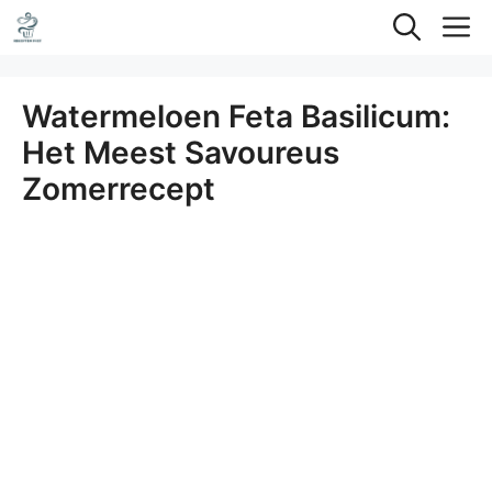
Ga
M
naar
de
Watermeloen Feta Basilicum:
inhoud
Het Meest Savoureus
Zomerrecept