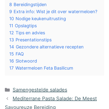
8
Bereidingstijden
9
Extra info: Wist je dit over watermeloen?
10
Nodige keukenuitrusting
11
Opslagtips
12
Tips en advies
13
Presentationstips
14
Gezondere alternatieve recepten
15
FAQ
16
Slotwoord
17
Watermeloen Feta Basilicum
Categorieën
Samengestelde salades
Mediterrane Pasta Salade: De Meest
Savoureuze Bereiding