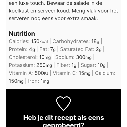
een luxe touch. Bewaar de salade in de
koelkast en serveer koud. Meng vlak voor het
serveren nog eens voor extra smaak.
Nutrition
Calories:
150
|
Carbohydrates:
18
|
kcal
g
Protein:
4
|
Fat:
7
|
Saturated Fat:
2
|
g
g
g
Cholesterol:
10
|
Sodium:
300
|
mg
mg
Potassium:
250
|
Fiber:
1
|
Sugar:
10
|
mg
g
g
Vitamin A:
500
|
Vitamin C:
15
|
Calcium:
IU
mg
150
|
Iron:
1
mg
mg
Heb je dit recept als eens
geprobeerd?