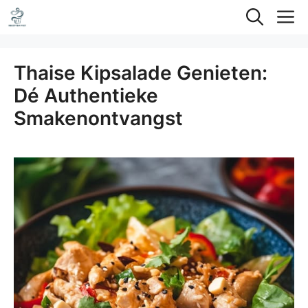
Ga
M
naar
de
Thaise Kipsalade Genieten:
inhoud
Dé Authentieke
Smakenontvangst