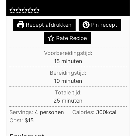
Recept afdrukken
Pin recept
Rate Recipe
Voorbereidingstijd:
minuten
15
minuten
Bereidingstijd:
minuten
10
minuten
Totale tijd:
minuten
25
minuten
Servings:
4
personen
Calories:
300
kcal
Cost:
$15