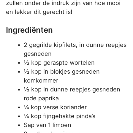
zullen onder de indruk zijn van hoe mooi
en lekker dit gerecht is!
Ingrediënten
2 gegrilde kipfilets, in dunne reepjes
gesneden
½ kop geraspte wortelen
½ kop in blokjes gesneden
komkommer
½ kop in dunne reepjes gesneden
rode paprika
¼ kop verse koriander
¼ kop fijngehakte pinda’s
Sap van 1 limoen