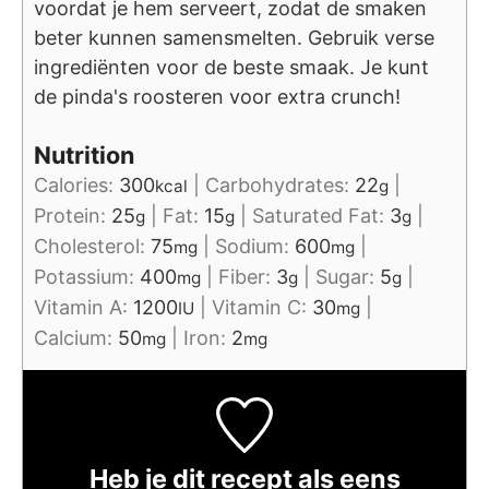
voordat je hem serveert, zodat de smaken
beter kunnen samensmelten. Gebruik verse
ingrediënten voor de beste smaak. Je kunt
de pinda's roosteren voor extra crunch!
Nutrition
Calories:
300
|
Carbohydrates:
22
|
kcal
g
Protein:
25
|
Fat:
15
|
Saturated Fat:
3
|
g
g
g
Cholesterol:
75
|
Sodium:
600
|
mg
mg
Potassium:
400
|
Fiber:
3
|
Sugar:
5
|
mg
g
g
Vitamin A:
1200
|
Vitamin C:
30
|
IU
mg
Calcium:
50
|
Iron:
2
mg
mg
Heb je dit recept als eens