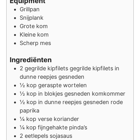
Equipment
Grillpan
Snijplank
Grote kom
Kleine kom
Scherp mes
Ingrediënten
2
gegrilde kipfilets
gegrilde kipfilets in
dunne reepjes gesneden
½
kop
geraspte wortelen
½
kop
in blokjes gesneden komkommer
½
kop
in dunne reepjes gesneden rode
paprika
¼
kop
verse koriander
¼
kop
fijngehakte pinda’s
2
eetlepels
sojasaus