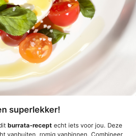
en superlekker!
dit
burrata-recept
echt iets voor jou. Deze
zacht vanbuiten, romig vanbinnen. Combineer