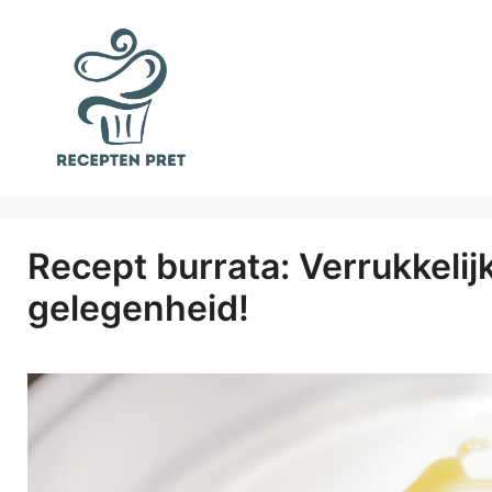
Ga
naar
de
inhoud
Recept burrata: Verrukkelijk
gelegenheid!