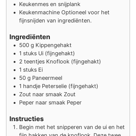
Keukenmes en snijplank
Keukenmachine
Optioneel voor het
fijnsnijden van ingrediënten.
Ingrediënten
500
g
Kippengehakt
1
stuks
Ui (fijngehakt)
2
teentjes
Knoflook (fijngehakt)
1
stuks
Ei
50
g
Paneermeel
1
handje
Peterselie (fijngehakt)
Zout
naar smaak
Zout
Peper
naar smaak
Peper
Instructies
Begin met het snipperen van de ui en het
fijn hakken van de knoflook. Deze twee