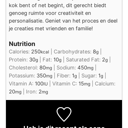
kok bent of net begint, dit gerecht biedt
genoeg ruimte voor creativiteit en
personalisatie. Geniet van het proces en deel
je creaties met vrienden en familie!
Nutrition
Calories:
250
|
Carbohydrates:
8
|
kcal
g
Protein:
30
|
Fat:
10
|
Saturated Fat:
2
|
g
g
g
Cholesterol:
80
|
Sodium:
450
|
mg
mg
Potassium:
350
|
Fiber:
1
|
Sugar:
1
|
mg
g
g
Vitamin A:
100
|
Vitamin C:
15
|
Calcium:
IU
mg
20
|
Iron:
2
mg
mg