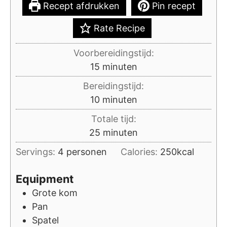
Recept afdrukken
Pin recept
Rate Recipe
Voorbereidingstijd:
minuten
15
minuten
Bereidingstijd:
minuten
10
minuten
Totale tijd:
minuten
25
minuten
Servings:
4
personen
Calories:
250
kcal
Equipment
Grote kom
Pan
Spatel