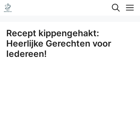
Ga
M
naar
de
Recept kippengehakt:
inhoud
Heerlijke Gerechten voor
Iedereen!