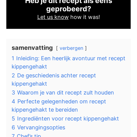
Heb je dit recept als eens
geprobeerd?
Let us know
how it was!
samenvatting
verbergen
1
Inleiding: Een heerlijk avontuur met recept
kippengehakt
2
De geschiedenis achter recept
kippengehakt
3
Waarom je van dit recept zult houden
4
Perfecte gelegenheden om recept
kippengehakt te bereiden
5
Ingrediënten voor recept kippengehakt
6
Vervangingsopties
7
Chef’s tip