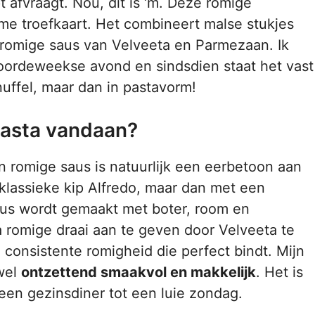
 afvraagt. Nou, dit is ‘m. Deze romige
eme troefkaart. Het combineert malse stukjes
romige saus van Velveeta en Parmezaan. Ik
doordeweekse avond en sindsdien staat het vast
nuffel, maar dan in pastavorm!
Pasta vandaan?
 romige saus is natuurlijk een eerbetoon aan
klassieke kip Alfredo, maar dan met een
osaus wordt gemaakt met boter, room en
 romige draai aan te geven door Velveeta te
 consistente romigheid die perfect bindt. Mijn
 wel
ontzettend smaakvol en makkelijk
. Het is
 een gezinsdiner tot een luie zondag.