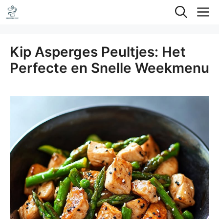
Ga
M
naar
de
Kip Asperges Peultjes: Het
inhoud
Perfecte en Snelle Weekmenu