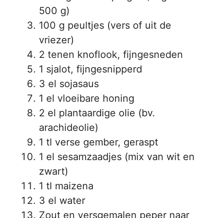
500 g)
100 g peultjes (vers of uit de
vriezer)
2 tenen knoflook, fijngesneden
1 sjalot, fijngesnipperd
3 el sojasaus
1 el vloeibare honing
2 el plantaardige olie (bv.
arachideolie)
1 tl verse gember, geraspt
1 el sesamzaadjes (mix van wit en
zwart)
1 tl maizena
3 el water
Zout en versgemalen peper naar