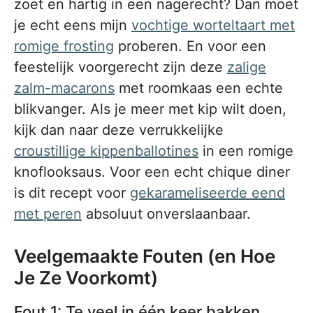
zoet en hartig in een nagerecht? Dan moet
je echt eens mijn
vochtige worteltaart met
romige frosting
proberen. En voor een
feestelijk voorgerecht zijn deze
zalige
zalm-macarons
met roomkaas een echte
blikvanger. Als je meer met kip wilt doen,
kijk dan naar deze verrukkelijke
croustillige kippenballotines
in een romige
knoflooksaus. Voor een echt chique diner
is dit recept voor
gekarameliseerde eend
met peren
absoluut onverslaanbaar.
Veelgemaakte Fouten (en Hoe
Je Ze Voorkomt)
Fout 1: Te veel in één keer bakken