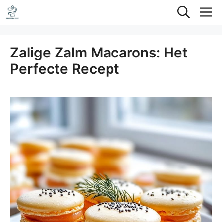
Ga
M
naar
de
Zalige Zalm Macarons: Het
inhoud
Perfecte Recept