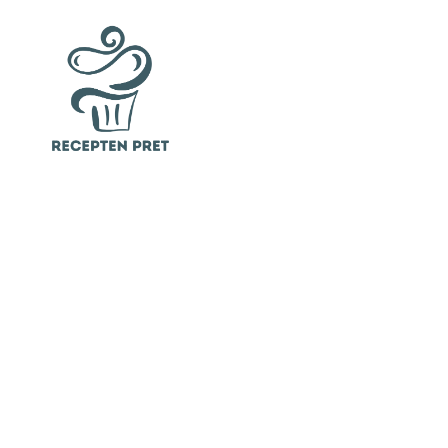
Ga
naar
de
inhoud