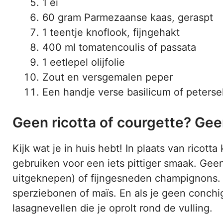
1 ei
60 gram Parmezaanse kaas, geraspt
1 teentje knoflook, fijngehakt
400 ml tomatencoulis of passata
1 eetlepel olijfolie
Zout en versgemalen peper
Een handje verse basilicum of peterse
Geen ricotta of courgette? Ge
Kijk wat je in huis hebt! In plaats van ricot
gebruiken voor een iets pittiger smaak. Ge
uitgeknepen) of fijngesneden champignons
sperziebonen of maïs. En als je geen conchigl
lasagnevellen die je oprolt rond de vulling.