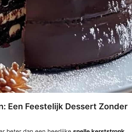
n: Een Feestelijk Dessert Zonder
er beter dan een heerlijke
snelle kerststronk