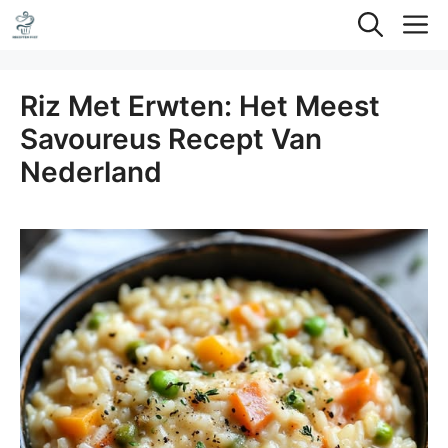
Ga
M
naar
de
Riz Met Erwten: Het Meest
inhoud
Savoureus Recept Van
Nederland