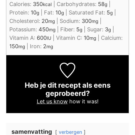
Calories:
350
|
Carbohydrates:
58
|
kcal
g
Protein:
10
|
Fat:
10
|
Saturated Fat:
5
|
g
g
g
Cholesterol:
20
|
Sodium:
300
|
mg
mg
Potassium:
450
|
Fiber:
5
|
Sugar:
3
|
mg
g
g
Vitamin A:
600
|
Vitamin C:
10
|
Calcium:
IU
mg
150
|
Iron:
2
mg
mg
Heb je dit recept als eens
geprobeerd?
Let us know
how it was!
samenvatting
verbergen