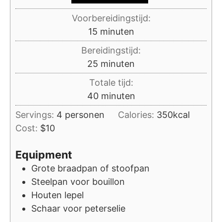
Voorbereidingstijd:
minuten
15
minuten
Bereidingstijd:
minuten
25
minuten
Totale tijd:
minuten
40
minuten
Servings:
4
personen
Calories:
350
kcal
Cost:
$10
Equipment
Grote braadpan of stoofpan
Steelpan voor bouillon
Houten lepel
Schaar voor peterselie