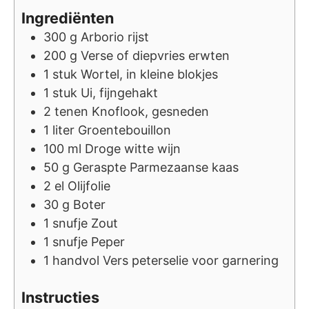
Ingrediënten
300
g
Arborio rijst
200
g
Verse of diepvries erwten
1
stuk
Wortel, in kleine blokjes
1
stuk
Ui, fijngehakt
2
tenen
Knoflook, gesneden
1
liter
Groentebouillon
100
ml
Droge witte wijn
50
g
Geraspte Parmezaanse kaas
2
el
Olijfolie
30
g
Boter
1
snufje
Zout
1
snufje
Peper
1
handvol
Vers peterselie voor garnering
Instructies