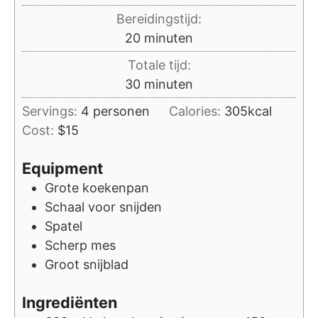
Bereidingstijd:
minuten
20
minuten
Totale tijd:
minuten
30
minuten
Servings:
4
personen
Calories:
305
kcal
Cost:
$15
Equipment
Grote koekenpan
Schaal voor snijden
Spatel
Scherp mes
Groot snijblad
Ingrediënten