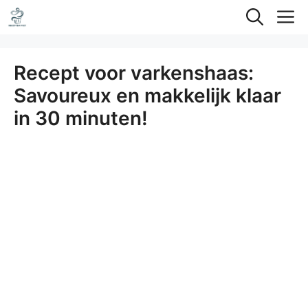
Ga
M
naar
de
Recept voor varkenshaas:
inhoud
Savoureux en makkelijk klaar
in 30 minuten!