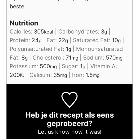
beste.
Nutrition
Calories:
305
|
Carbohydrates:
3
|
kcal
g
Protein:
24
|
Fat:
22
|
Saturated Fat:
10
|
g
g
g
Polyunsaturated Fat:
1
|
Monounsaturated
g
Fat:
8
|
Cholesterol:
71
|
Sodium:
570
|
g
mg
mg
Potassium:
500
|
Sugar:
1
|
Vitamin A:
mg
g
200
|
Calcium:
35
|
Iron:
1.5
IU
mg
mg
Heb je dit recept als eens
geprobeerd?
Let us know
how it was!