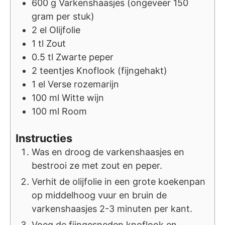
600
g
Varkenshaasjes (ongeveer 150
gram per stuk)
2
el
Olijfolie
1
tl
Zout
0.5
tl
Zwarte peper
2
teentjes
Knoflook (fijngehakt)
1
el
Verse rozemarijn
100
ml
Witte wijn
100
ml
Room
Instructies
Was en droog de varkenshaasjes en
bestrooi ze met zout en peper.
Verhit de olijfolie in een grote koekenpan
op middelhoog vuur en bruin de
varkenshaasjes 2-3 minuten per kant.
Voeg de fijngesneden knoflook en