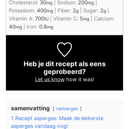
Cholesterol:
30
|
Sodium:
200
|
mg
mg
Potassium:
400
|
Fiber:
2
|
Sugar:
2
|
mg
g
g
Vitamin A:
700
|
Vitamin C:
5
|
Calcium:
IU
mg
40
|
Iron:
0.6
mg
mg
Heb je dit recept als eens
geprobeerd?
Let us know
how it was!
samenvatting
verbergen
1
Recept asperges: Maak de lekkerste
asperges vandaag nog!