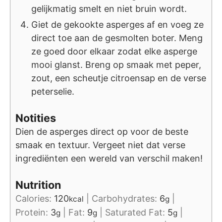
gelijkmatig smelt en niet bruin wordt.
Giet de gekookte asperges af en voeg ze
direct toe aan de gesmolten boter. Meng
ze goed door elkaar zodat elke asperge
mooi glanst. Breng op smaak met peper,
zout, een scheutje citroensap en de verse
peterselie.
Notities
Dien de asperges direct op voor de beste
smaak en textuur. Vergeet niet dat verse
ingrediënten een wereld van verschil maken!
Nutrition
Calories:
120
|
Carbohydrates:
6
|
kcal
g
Protein:
3
|
Fat:
9
|
Saturated Fat:
5
|
g
g
g