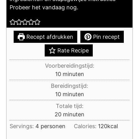
Probeer het vandaag nog.
Recept afdrukken
Pin recept
Rate Recipe
Voorbereidingstijd:
minuten
10
minuten
Bereidingstijd:
minuten
10
minuten
Totale tijd:
minuten
20
minuten
Servings:
4
personen
Calories:
120
kcal