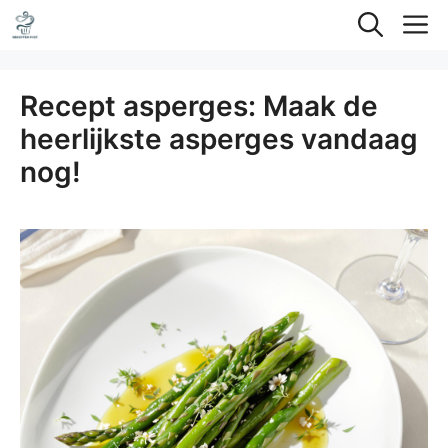
Ga
M
naar
de
Recept asperges: Maak de
inhoud
heerlijkste asperges vandaag
nog!