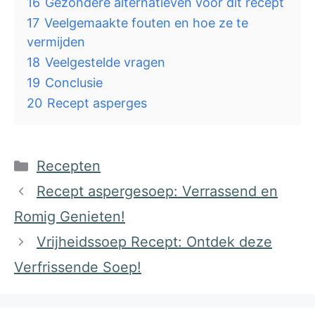
16
Gezondere alternatieven voor dit recept
17
Veelgemaakte fouten en hoe ze te
vermijden
18
Veelgestelde vragen
19
Conclusie
20
Recept asperges
Categorieën
Recepten
Recept aspergesoep: Verrassend en
Romig Genieten!
Vrijheidssoep Recept: Ontdek deze
Verfrissende Soep!