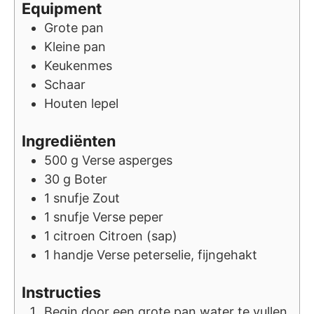
Equipment
Grote pan
Kleine pan
Keukenmes
Schaar
Houten lepel
Ingrediënten
500
g
Verse asperges
30
g
Boter
1
snufje
Zout
1
snufje
Verse peper
1
citroen
Citroen (sap)
1
handje
Verse peterselie, fijngehakt
Instructies
Begin door een grote pan water te vullen