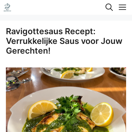
Ga
M
naar
de
Ravigottesaus Recept:
inhoud
Verrukkelijke Saus voor Jouw
Gerechten!