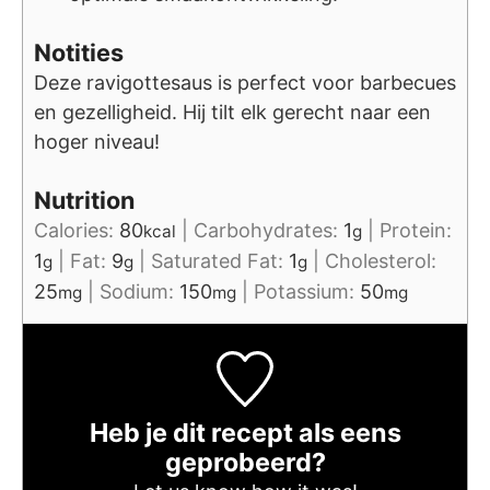
Notities
Deze ravigottesaus is perfect voor barbecues
en gezelligheid. Hij tilt elk gerecht naar een
hoger niveau!
Nutrition
Calories:
80
|
Carbohydrates:
1
|
Protein:
kcal
g
1
|
Fat:
9
|
Saturated Fat:
1
|
Cholesterol:
g
g
g
25
|
Sodium:
150
|
Potassium:
50
mg
mg
mg
Heb je dit recept als eens
geprobeerd?