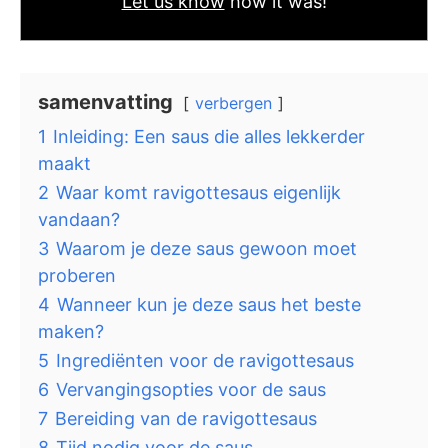
Let us know
how it was!
samenvatting
verbergen
1
Inleiding: Een saus die alles lekkerder
maakt
2
Waar komt ravigottesaus eigenlijk
vandaan?
3
Waarom je deze saus gewoon moet
proberen
4
Wanneer kun je deze saus het beste
maken?
5
Ingrediënten voor de ravigottesaus
6
Vervangingsopties voor de saus
7
Bereiding van de ravigottesaus
8
Tijd nodig voor de saus