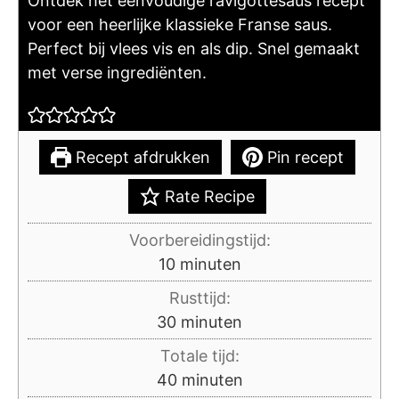
Ontdek het eenvoudige ravigottesaus recept
voor een heerlijke klassieke Franse saus.
Perfect bij vlees vis en als dip. Snel gemaakt
met verse ingrediënten.
Recept afdrukken
Pin recept
Rate Recipe
Voorbereidingstijd:
minuten
10
minuten
Rusttijd:
minuten
30
minuten
Totale tijd:
minuten
40
minuten