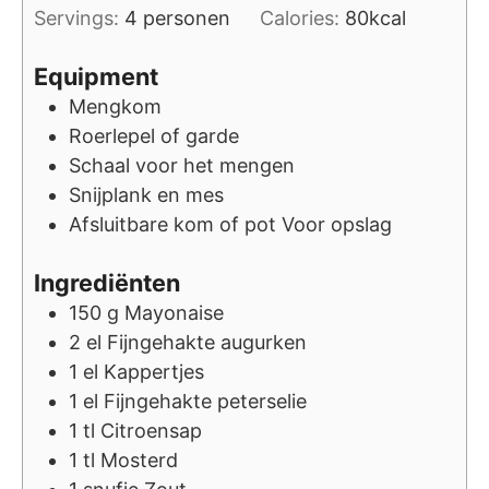
Servings:
4
personen
Calories:
80
kcal
Equipment
Mengkom
Roerlepel of garde
Schaal voor het mengen
Snijplank en mes
Afsluitbare kom of pot
Voor opslag
Ingrediënten
150
g
Mayonaise
2
el
Fijngehakte augurken
1
el
Kappertjes
1
el
Fijngehakte peterselie
1
tl
Citroensap
1
tl
Mosterd