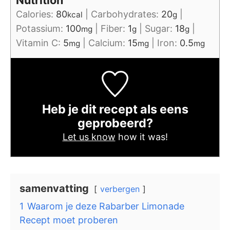
Calories:
80
|
Carbohydrates:
20
|
kcal
g
Potassium:
100
|
Fiber:
1
|
Sugar:
18
|
mg
g
g
Vitamin C:
5
|
Calcium:
15
|
Iron:
0.5
mg
mg
mg
Heb je dit recept als eens
geprobeerd?
Let us know
how it was!
samenvatting
verbergen
1
Waarom je deze Rabarber Limonade
Recept moet proberen