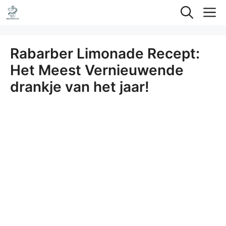
Ga
M
naar
de
Rabarber Limonade Recept:
inhoud
Het Meest Vernieuwende
drankje van het jaar!