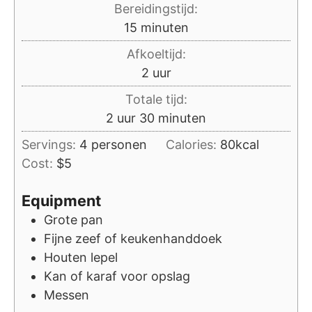
Bereidingstijd:
minuten
15
minuten
Afkoeltijd:
uur
2
uur
Totale tijd:
uur
minuten
2
uur
30
minuten
Servings:
4
personen
Calories:
80
kcal
Cost:
$5
Equipment
Grote pan
Fijne zeef of keukenhanddoek
Houten lepel
Kan of karaf voor opslag
Messen