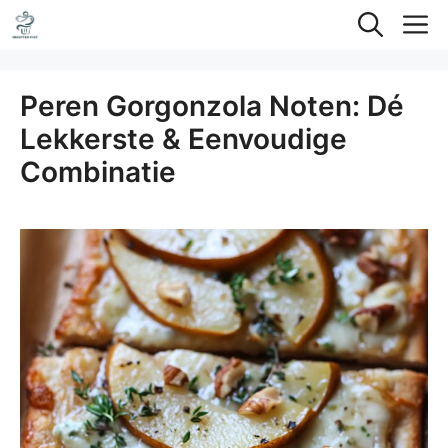
Ga
M
naar
de
Peren Gorgonzola Noten: Dé
inhoud
Lekkerste & Eenvoudige
Combinatie