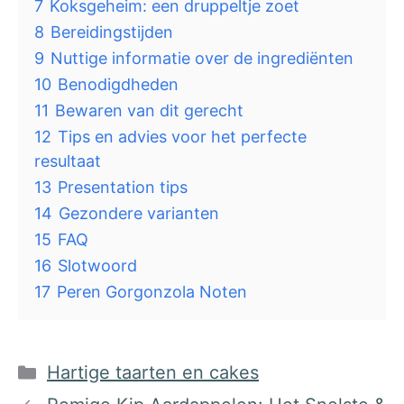
7
Koksgeheim: een druppeltje zoet
8
Bereidingstijden
9
Nuttige informatie over de ingrediënten
10
Benodigdheden
11
Bewaren van dit gerecht
12
Tips en advies voor het perfecte
resultaat
13
Presentation tips
14
Gezondere varianten
15
FAQ
16
Slotwoord
17
Peren Gorgonzola Noten
Categorieën
Hartige taarten en cakes