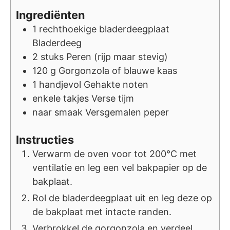
Ingrediënten
1
rechthoekige bladerdeegplaat
Bladerdeeg
2
stuks
Peren (rijp maar stevig)
120
g
Gorgonzola of blauwe kaas
1
handjevol
Gehakte noten
enkele
takjes
Verse tijm
naar smaak
Versgemalen peper
Instructies
Verwarm de oven voor tot 200°C met
ventilatie en leg een vel bakpapier op de
bakplaat.
Rol de bladerdeegplaat uit en leg deze op
de bakplaat met intacte randen.
Verbrokkel de gorgonzola en verdeel