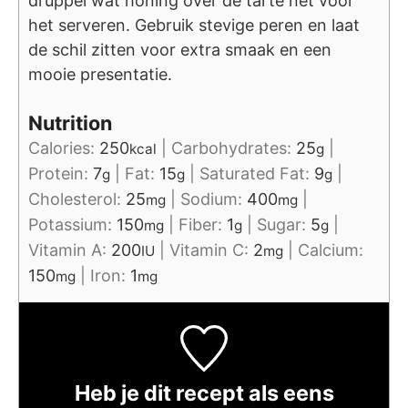
druppel wat honing over de tarte net voor
het serveren. Gebruik stevige peren en laat
de schil zitten voor extra smaak en een
mooie presentatie.
Nutrition
Calories:
250
|
Carbohydrates:
25
|
kcal
g
Protein:
7
|
Fat:
15
|
Saturated Fat:
9
|
g
g
g
Cholesterol:
25
|
Sodium:
400
|
mg
mg
Potassium:
150
|
Fiber:
1
|
Sugar:
5
|
mg
g
g
Vitamin A:
200
|
Vitamin C:
2
|
Calcium:
IU
mg
150
|
Iron:
1
mg
mg
Heb je dit recept als eens