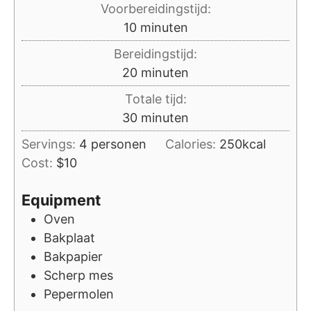
Voorbereidingstijd:
minuten
10
minuten
Bereidingstijd:
minuten
20
minuten
Totale tijd:
minuten
30
minuten
Servings:
4
personen
Calories:
250
kcal
Cost:
$10
Equipment
Oven
Bakplaat
Bakpapier
Scherp mes
Pepermolen