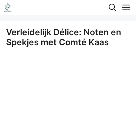
Ga
M
naar
de
Verleidelijk Délice: Noten en
inhoud
Spekjes met Comté Kaas