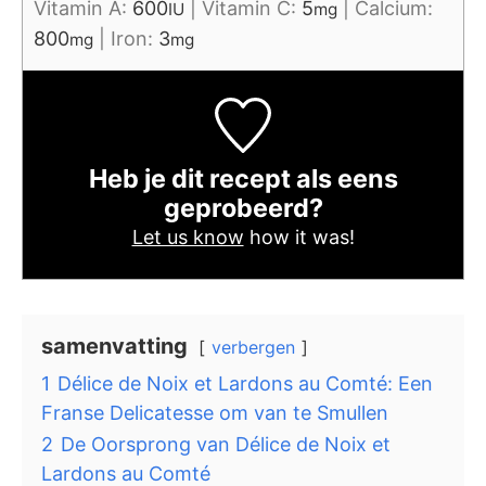
Vitamin A:
600
|
Vitamin C:
5
|
Calcium:
IU
mg
800
|
Iron:
3
mg
mg
Heb je dit recept als eens
geprobeerd?
Let us know
how it was!
samenvatting
verbergen
1
Délice de Noix et Lardons au Comté: Een
Franse Delicatesse om van te Smullen
2
De Oorsprong van Délice de Noix et
Lardons au Comté