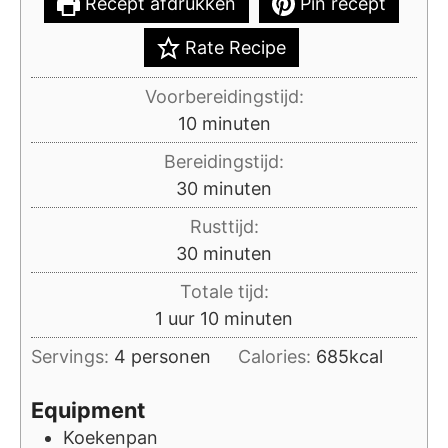
Recept afdrukken
Pin recept
Rate Recipe
Voorbereidingstijd:
minuten
10
minuten
Bereidingstijd:
minuten
30
minuten
Rusttijd:
minuten
30
minuten
Totale tijd:
uur
minuten
1
uur
10
minuten
Servings:
4
personen
Calories:
685
kcal
Equipment
Koekenpan