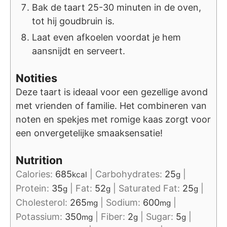
Bak de taart 25-30 minuten in de oven,
tot hij goudbruin is.
Laat even afkoelen voordat je hem
aansnijdt en serveert.
Notities
Deze taart is ideaal voor een gezellige avond
met vrienden of familie. Het combineren van
noten en spekjes met romige kaas zorgt voor
een onvergetelijke smaaksensatie!
Nutrition
Calories:
685
|
Carbohydrates:
25
|
kcal
g
Protein:
35
|
Fat:
52
|
Saturated Fat:
25
|
g
g
g
Cholesterol:
265
|
Sodium:
600
|
mg
mg
Potassium:
350
|
Fiber:
2
|
Sugar:
5
|
mg
g
g