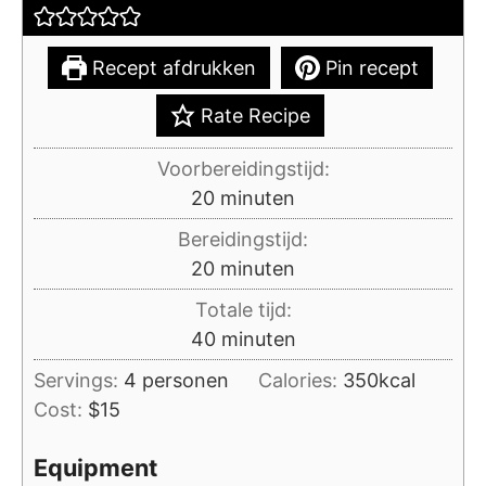
Recept afdrukken
Pin recept
Rate Recipe
Voorbereidingstijd:
minuten
20
minuten
Bereidingstijd:
minuten
20
minuten
Totale tijd:
minuten
40
minuten
Servings:
4
personen
Calories:
350
kcal
Cost:
$15
Equipment