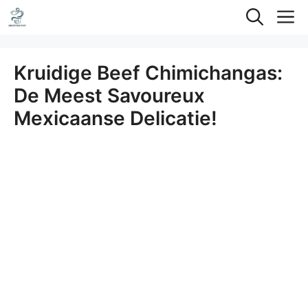
Ga
M
naar
de
Kruidige Beef Chimichangas:
inhoud
De Meest Savoureux
Mexicaanse Delicatie!