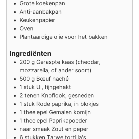
Grote koekenpan
Anti-aanbakpan
Keukenpapier
Oven
Plantaardige olie
voor het bakken
Ingrediënten
200
g
Geraspte kaas (cheddar,
mozzarella, of ander soort)
500
g
Bœuf haché
1
stuk
Ui, fijngehakt
2
tenen
Knoflook, gesneden
1
stuk
Rode paprika, in blokjes
1
theelepel
Gemalen komijn
1
theelepel
Paprikapoeder
naar smaak
Zout en peper
6
stukken
Tarwe tortilla's