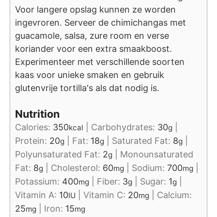
Voor langere opslag kunnen ze worden
ingevroren. Serveer de chimichangas met
guacamole, salsa, zure room en verse
koriander voor een extra smaakboost.
Experimenteer met verschillende soorten
kaas voor unieke smaken en gebruik
glutenvrije tortilla's als dat nodig is.
Nutrition
Calories:
350
|
Carbohydrates:
30
|
kcal
g
Protein:
20
|
Fat:
18
|
Saturated Fat:
8
|
g
g
g
Polyunsaturated Fat:
2
|
Monounsaturated
g
Fat:
8
|
Cholesterol:
60
|
Sodium:
700
|
g
mg
mg
Potassium:
400
|
Fiber:
3
|
Sugar:
1
|
mg
g
g
Vitamin A:
10
|
Vitamin C:
20
|
Calcium:
IU
mg
25
|
Iron:
15
mg
mg