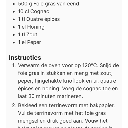
500
g
Foie gras van eend
10
cl
Cognac
1
tl
Quatre épices
1
el
Honing
1
tl
Zout
1
el
Peper
Instructies
Verwarm de oven voor op 120°C. Snijd de
foie gras in stukken en meng met zout,
peper, fijngehakte knoflook en ui, quatre
épices en honing. Voeg de cognac toe en
laat 30 minuten marineren.
Bekleed een terrinevorm met bakpapier.
Vul de terrinevorm met het foie gras
mengsel en druk goed aan. Vouw het