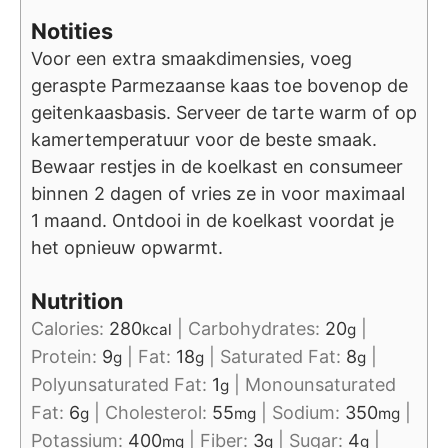
Notities
Voor een extra smaakdimensies, voeg
geraspte Parmezaanse kaas toe bovenop de
geitenkaasbasis. Serveer de tarte warm of op
kamertemperatuur voor de beste smaak.
Bewaar restjes in de koelkast en consumeer
binnen 2 dagen of vries ze in voor maximaal
1 maand. Ontdooi in de koelkast voordat je
het opnieuw opwarmt.
Nutrition
Calories:
280
|
Carbohydrates:
20
|
kcal
g
Protein:
9
|
Fat:
18
|
Saturated Fat:
8
|
g
g
g
Polyunsaturated Fat:
1
|
Monounsaturated
g
Fat:
6
|
Cholesterol:
55
|
Sodium:
350
|
g
mg
mg
Potassium:
400
|
Fiber:
3
|
Sugar:
4
|
mg
g
g