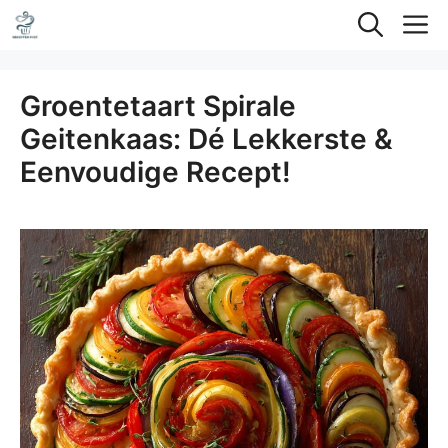
Ga
M
naar
de
Groentetaart Spirale
inhoud
Geitenkaas: Dé Lekkerste &
Eenvoudige Recept!