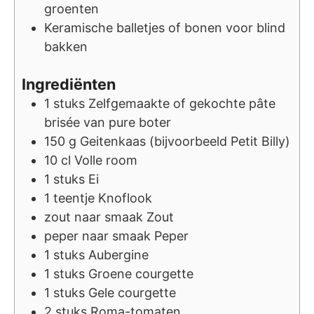
groenten
Keramische balletjes of bonen voor blind
bakken
Ingrediënten
1
stuks
Zelfgemaakte of gekochte pâte
brisée van pure boter
150
g
Geitenkaas (bijvoorbeeld Petit Billy)
10
cl
Volle room
1
stuks
Ei
1
teentje
Knoflook
zout
naar smaak
Zout
peper
naar smaak
Peper
1
stuks
Aubergine
1
stuks
Groene courgette
1
stuks
Gele courgette
2
stuks
Roma-tomaten