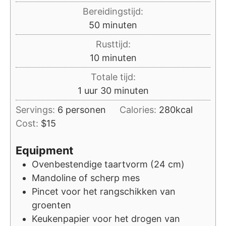
Bereidingstijd:
minuten
50
minuten
Rusttijd:
minuten
10
minuten
Totale tijd:
uur
minuten
1
uur
30
minuten
Servings:
6
personen
Calories:
280
kcal
Cost:
$15
Equipment
Ovenbestendige taartvorm (24 cm)
Mandoline of scherp mes
Pincet voor het rangschikken van
groenten
Keukenpapier voor het drogen van