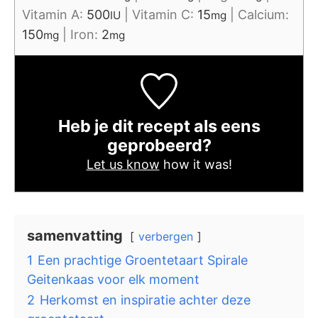
Vitamin A:
500
|
Vitamin C:
15
|
Calcium:
IU
mg
150
|
Iron:
2
mg
mg
Heb je dit recept als eens
geprobeerd?
Let us know
how it was!
samenvatting
verbergen
1
Een prachtige Groentetaart Spirale
Geitenkaas voor elk moment
2
Herkomst en inspiratie achter deze