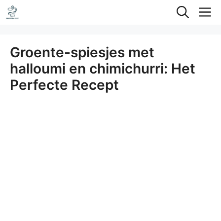
Ga
M
naar
de
Groente-spiesjes met
inhoud
halloumi en chimichurri: Het
Perfecte Recept