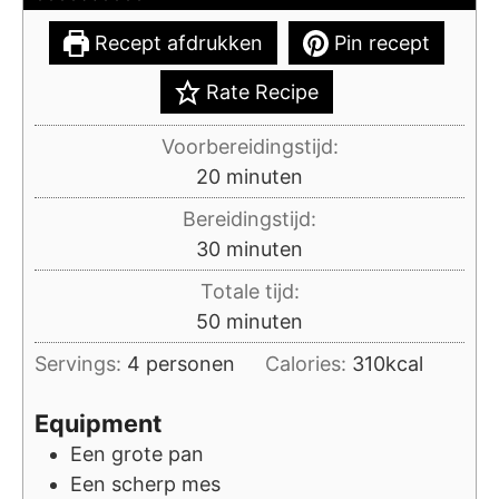
Recept afdrukken
Pin recept
Rate Recipe
Voorbereidingstijd:
minuten
20
minuten
Bereidingstijd:
minuten
30
minuten
Totale tijd:
minuten
50
minuten
Servings:
4
personen
Calories:
310
kcal
Equipment
Een grote pan
Een scherp mes