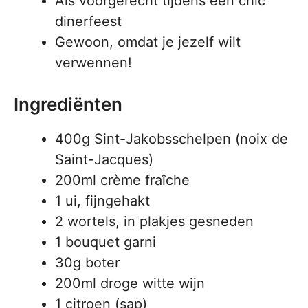
Als voorgerecht tijdens een chic
dinerfeest
Gewoon, omdat je jezelf wilt
verwennen!
Ingrediënten
400g Sint-Jakobsschelpen (noix de
Saint-Jacques)
200ml crème fraîche
1 ui, fijngehakt
2 wortels, in plakjes gesneden
1 bouquet garni
30g boter
200ml droge witte wijn
1 citroen (sap)