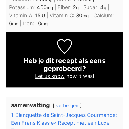
Potassium:
400
|
Fiber:
2
|
Sugar:
4
|
mg
g
g
Vitamin A:
15
|
Vitamin C:
30
|
Calcium:
IU
mg
6
|
Iron:
10
mg
mg
Heb je dit recept als eens
geprobeerd?
Let us know
how it was!
samenvatting
verbergen
1
Blanquette de Saint-Jacques Gourmande:
Een Frans Klassiek Recept met een Luxe