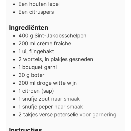
Een houten lepel
Een citruspers
Ingrediënten
400
g
Sint-Jakobsschelpen
200
ml
crème fraîche
1
ui, fijngehakt
2
wortels, in plakjes gesneden
1
bouquet garni
30
g
boter
200
ml
droge witte wijn
1
citroen (sap)
1
snufje
zout
naar smaak
1
snufje
peper
naar smaak
2
takjes
verse peterselie
voor garnering
Instructies