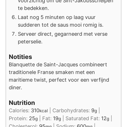
voorzichtig om de Sint-Jakobsschelpen
te bedekken.
Laat nog 5 minuten op laag vuur
sudderen tot de saus mooi romig is.
Serveer direct, gegarneerd met verse
peterselie.
Notities
Blanquette de Saint-Jacques combineert
traditionele Franse smaken met een
maritieme twist, perfect voor een verfijnd
diner.
Nutrition
Calories:
310
|
Carbohydrates:
9
|
kcal
g
Protein:
25
|
Fat:
19
|
Saturated Fat:
12
|
g
g
g
Cholesterol:
95
|
Sodium:
600
|
mg
mg