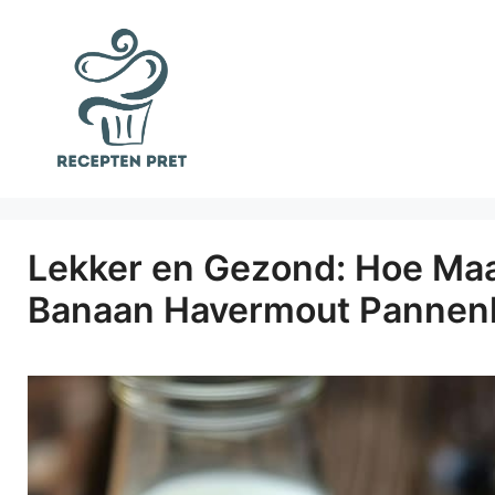
Ga
naar
de
inhoud
Lekker en Gezond: Hoe Maa
Banaan Havermout Pannen