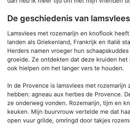
dan heb ik meer tijd om met mijn vrienden bij
De geschiedenis van lamsvlees
Lamsvlees met rozemarijn en knoflook heeft e
landen als Griekenland, Frankrijk en Italië s
Herders namen vroeger hun schaapskuddes m
groeide. Ze ontdekten dat deze kruiden het 
ook hielpen om het langer vers te houden.
In de Provence is lamsvlees met rozemarijn 
hebben: agneau aux herbes de Provence. De l
ze onderweg vonden. Rozemarijn, tijm en kn
keuken. Mijn buurvrouw vertelde me dat haa
open vuur grilde, omringd door takjes rozema