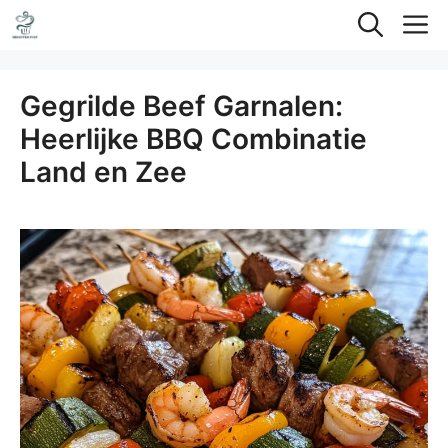
Ga
M
naar
de
Gegrilde Beef Garnalen:
inhoud
Heerlijke BBQ Combinatie
Land en Zee