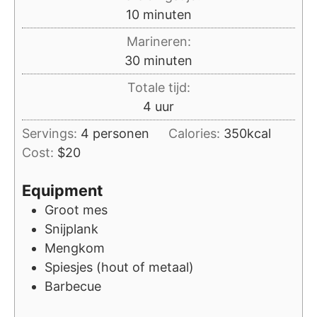
minuten
10
minuten
Marineren:
minuten
30
minuten
Totale tijd:
uur
4
uur
Servings:
4
personen
Calories:
350
kcal
Cost:
$20
Equipment
Groot mes
Snijplank
Mengkom
Spiesjes (hout of metaal)
Barbecue