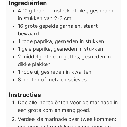
Ingrediënten
400
g
teder rumsteck of filet, gesneden
in stukken van 2-3 cm
16
grote gepelde garnalen, staart
bewaard
1
rode paprika, gesneden in stukken
1
gele paprika, gesneden in stukken
2
middelgrote courgettes, gesneden in
dikke plakken
1
rode ui, gesneden in kwarten
8
houten of metalen spiesjes
Instructies
Doe alle ingrediënten voor de marinade in
een grote kom en meng goed.
Verdeel de marinade over twee kommen:
een voor het rundvlees en een voor de