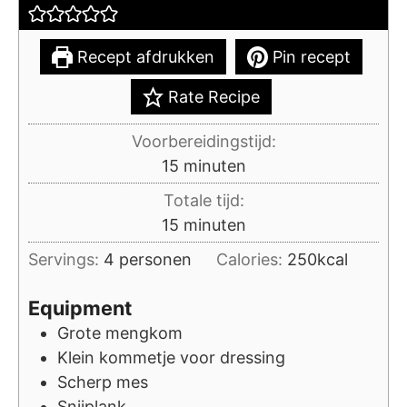
Recept afdrukken
Pin recept
Rate Recipe
Voorbereidingstijd:
minuten
15
minuten
Totale tijd:
minuten
15
minuten
Servings:
4
personen
Calories:
250
kcal
Equipment
Grote mengkom
Klein kommetje voor dressing
Scherp mes
Snijplank