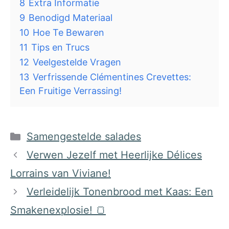
8
Extra Informatie
9
Benodigd Materiaal
10
Hoe Te Bewaren
11
Tips en Trucs
12
Veelgestelde Vragen
13
Verfrissende Clémentines Crevettes:
Een Fruitige Verrassing!
Categorieën
Samengestelde salades
Verwen Jezelf met Heerlijke Délices
Lorrains van Viviane!
Verleidelijk Tonenbrood met Kaas: Een
Smakenexplosie! 🍞