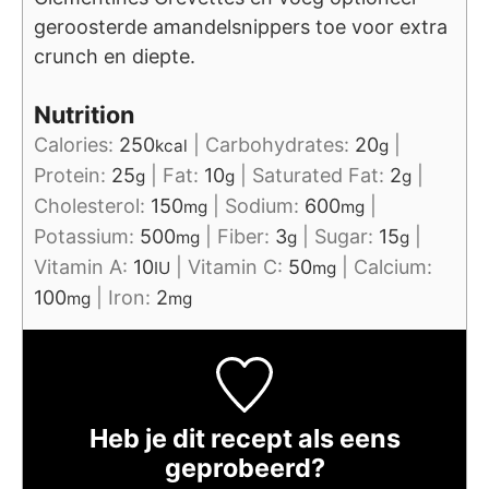
geroosterde amandelsnippers toe voor extra
crunch en diepte.
Nutrition
Calories:
250
|
Carbohydrates:
20
|
kcal
g
Protein:
25
|
Fat:
10
|
Saturated Fat:
2
|
g
g
g
Cholesterol:
150
|
Sodium:
600
|
mg
mg
Potassium:
500
|
Fiber:
3
|
Sugar:
15
|
mg
g
g
Vitamin A:
10
|
Vitamin C:
50
|
Calcium:
IU
mg
100
|
Iron:
2
mg
mg
Heb je dit recept als eens
geprobeerd?