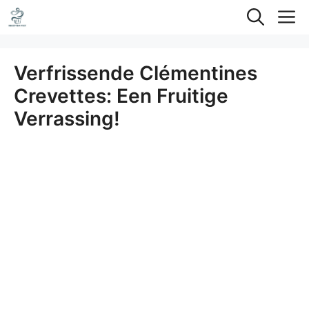
Ga
M
naar
de
Verfrissende Clémentines
inhoud
Crevettes: Een Fruitige
Verrassing!