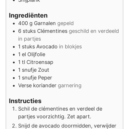
Ingrediënten
400
g
Garnalen
gepeld
6
stuks
Clémentines
geschild en verdeeld
in partjes
1
stuks
Avocado
in blokjes
1
el
Olijfolie
1
tl
Citroensap
1
snufje
Zout
1
snufje
Peper
Verse koriander
garnering
Instructies
Schil de clémentines en verdeel de
partjes voorzichtig. Zet apart.
Snijd de avocado doormidden, verwijder