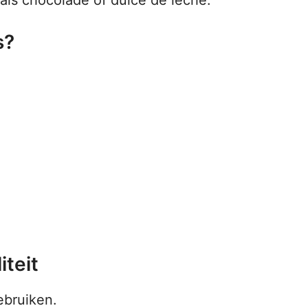
s?
iteit
ebruiken.